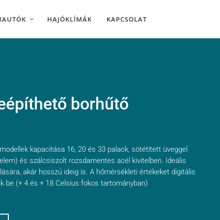
RAUTÓK
HAJÓKLÍMÁK
KAPCSOLAT
építhető borhűtő
modellek kapacitása 16, 20 és 33 palack, sötétített üveggel
elem) és szálcsiszolt rozsdamentes acél kivitelben. Ideális
lására, akár hosszú ideig is. A hőmérsékleti értékeket digitális
uk be (+ 4 és + 18 Celsius fokos tartományban)