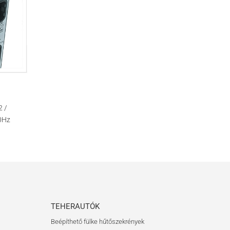
2 /
0Hz
TEHERAUTÓK
Beépíthető fülke hűtőszekrények