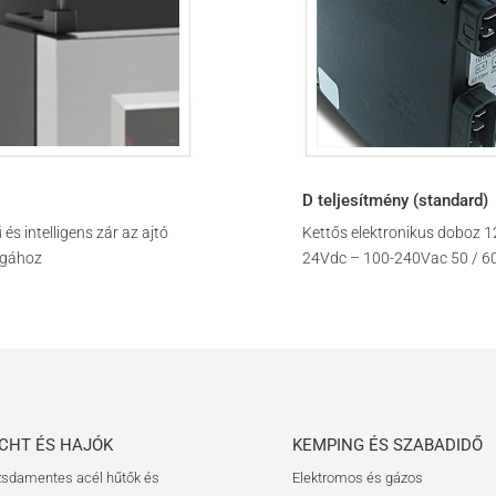
D teljesítmény (standard)
és intelligens zár az ajtó
Kettős elektronikus doboz 1
ágához
24Vdc – 100-240Vac 50 / 6
CHT ÉS HAJÓK
KEMPING ÉS SZABADIDŐ
sdamentes acél hűtők és
Elektromos és gázos