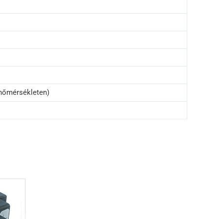
 hőmérsékleten)