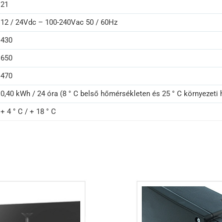
21
12 / 24Vdc – 100-240Vac 50 / 60Hz
430
650
470
0,40 kWh / 24 óra (8 ° C belső hőmérsékleten és 25 ° C környezeti
+ 4 ° C / + 18 ° C