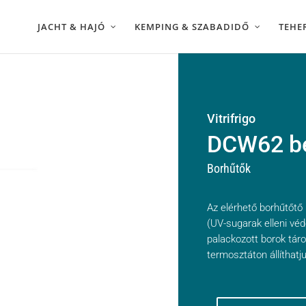
JACHT & HAJÓ
KEMPING & SZABADIDŐ
TEHE
Vitrifrigo
DCW62 be
Borhűtők
Az elérhető borhűtőtő 
(UV-sugarak elleni véd
palackozott borok táro
termosztáton állíthatj