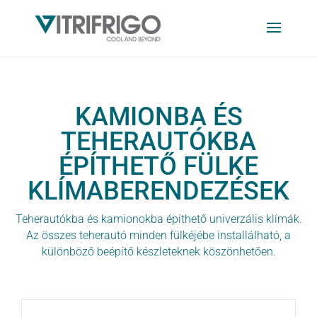
KAMIONBA ÉS
TEHERAUTÓKBA
ÉPÍTHETŐ FÜLKE
KLÍMABERENDEZÉSEK
Teherautókba és kamionokba építhető univerzális klímák.
A
z összes teherautó minden fülkéjébe installálható, a
különböző beépítő készleteknek köszönhetően.