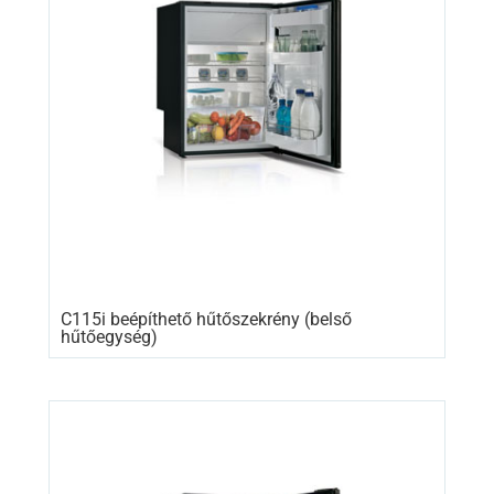
C115i beépíthető hűtőszekrény (belső
hűtőegység)