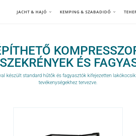
JACHT & HAJÓ
KEMPING & SZABADIDŐ
TEHE
ÉPÍTHETŐ KOMPRESSZO
SZEKRÉNYEK ÉS FAGYA
l készült standard hűtők és fagyasztók kifejezetten lakókocs
tevékenységekhez tervezve.