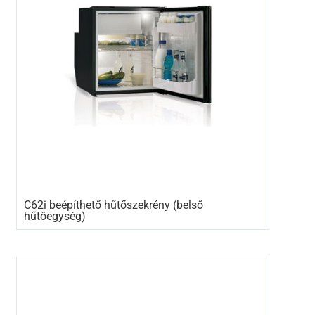
C62i beépíthető hűtőszekrény (belső
hűtőegység)