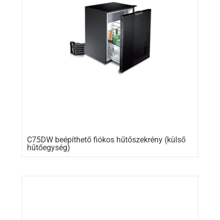
C75DW beépíthető fiókos hűtőszekrény (külső
hűtőegység)