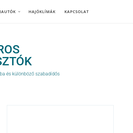
RAUTÓK
HAJÓKLÍMÁK
KAPCSOLAT
ROS
SZTÓK
ikba és különböző szabadídős