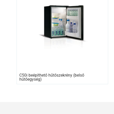
C50i beépíthető hűtőszekrény (belső
hűtőegység)