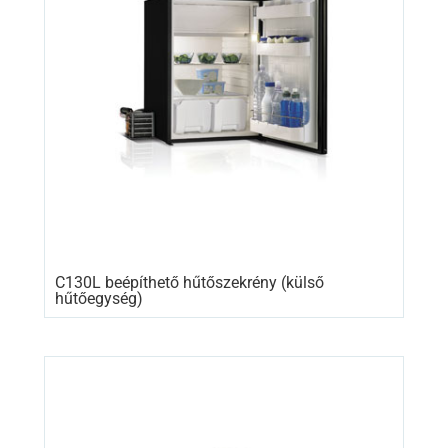
C130L beépíthető hűtőszekrény (külső
hűtőegység)