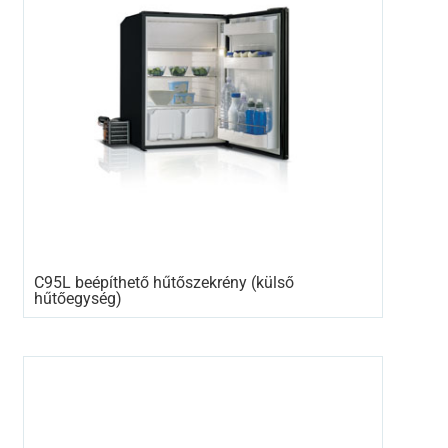
C95L beépíthető hűtőszekrény (külső
hűtőegység)