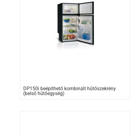
DP150i beépíthető kombinált hűtőszekrény
(belső hűtőegység)