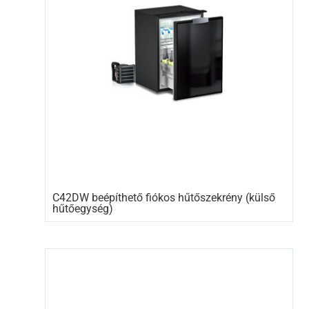
C42DW beépíthető fiókos hűtőszekrény (külső
hűtőegység)