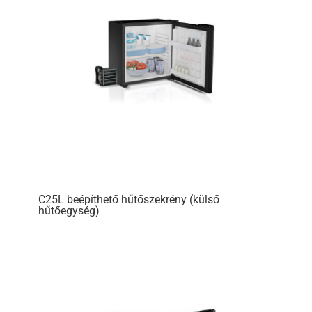
C25L beépíthető hűtőszekrény (külső
hűtőegység)