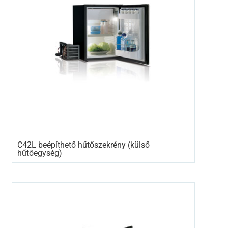
C42L beépíthető hűtőszekrény (külső
hűtőegység)