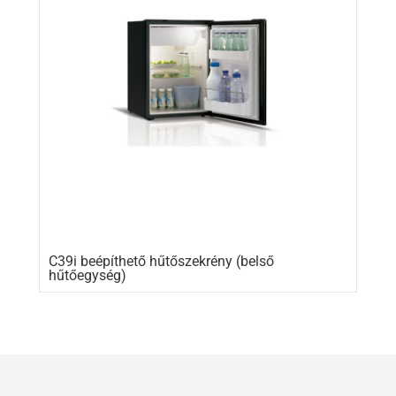
C39i beépíthető hűtőszekrény (belső
hűtőegység)