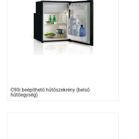
C90i beépíthető hűtőszekrény (belső
hűtőegység)