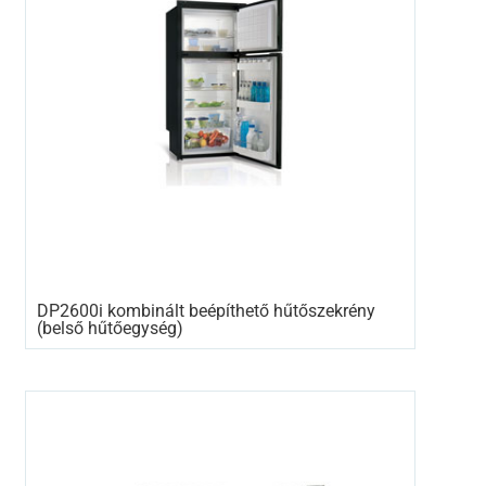
DP2600i kombinált beépíthető hűtőszekrény
(belső hűtőegység)