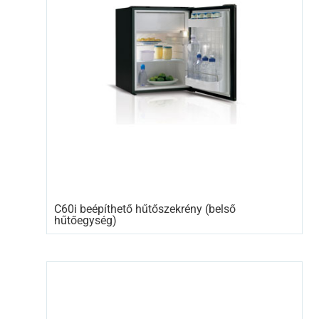
C60i beépíthető hűtőszekrény (belső
hűtőegység)