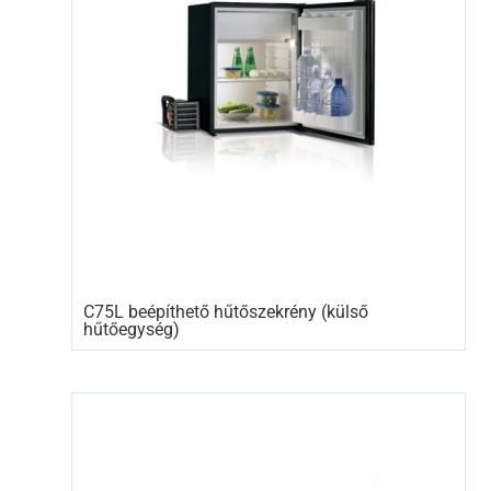
C75L beépíthető hűtőszekrény (külső
hűtőegység)