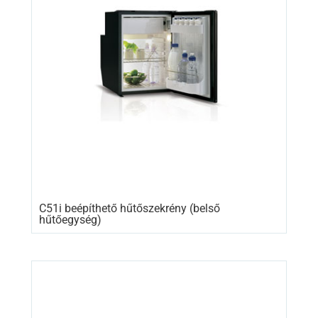
C51i beépíthető hűtőszekrény (belső
hűtőegység)