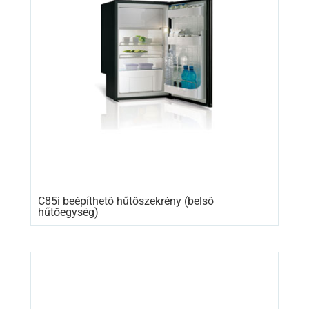
C85i beépíthető hűtőszekrény (belső
hűtőegység)