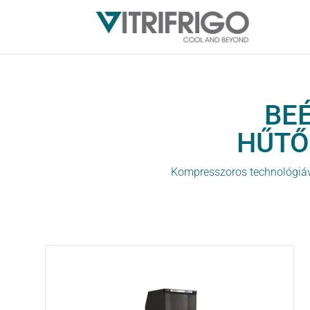
BE
HŰTŐ
Kompresszoros technológiáva