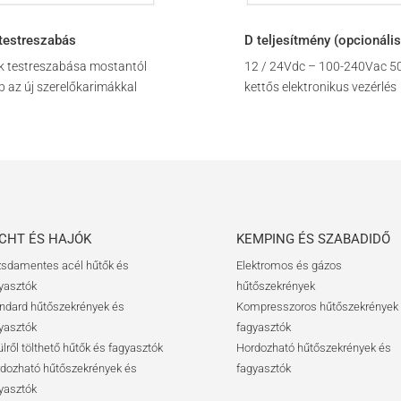
testreszabás
D teljesítmény (opcionális
k testreszabása mostantól
12 / 24Vdc – 100-240Vac 5
 az új szerelőkarimákkal
kettős elektronikus vezérlés
CHT ÉS HAJÓK
KEMPING ÉS SZABADIDŐ
sdamentes acél hűtők és
Elektromos és gázos
yasztók
hűtőszekrények
ndard hűtőszekrények és
Kompresszoros hűtőszekrények
yasztók
fagyasztók
ülről tölthető hűtők és fagyasztók
Hordozható hűtőszekrények és
dozható hűtőszekrények és
fagyasztók
yasztók