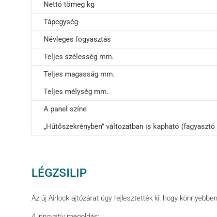
Nettó tömeg kg
Tápegység
Névleges fogyasztás
Teljes szélesség mm.
Teljes magasság mm.
Teljes mélység mm.
A panel színe
„Hűtőszekrényben” változatban is kapható (fagyasztó 
LÉGZSILIP
Az új Airlock ajtózárat úgy fejlesztették ki, hogy könnyebb
4 innovatív megoldás: