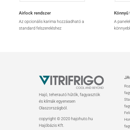
Airlock rendszer
Könnyű 
Az opcionális karima hozzáadható a
A panele
standard felszereléshez
könnyebb
JA
Roz
fag
Hajó, teherautó hűtők, fagyasztók
Sta
és klímák egyenesen
fag
Olaszországból.
Fel
copyright © 2020 hajohuto.hu
Hor
Hajóbázis Kft.
fag