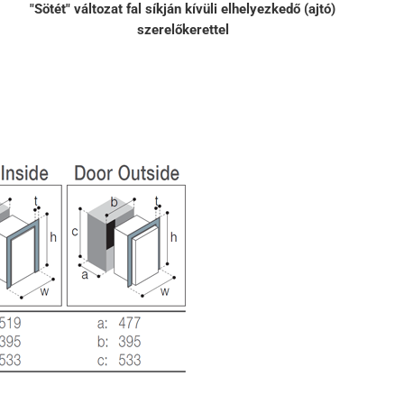
"Sötét" változat fal síkján kívüli elhelyezkedő (ajtó)
szerelőkerettel