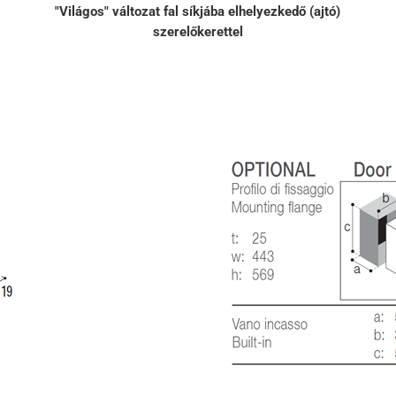
"Világos" változat fal síkjába elhelyezkedő (ajtó)
szerelőkerettel