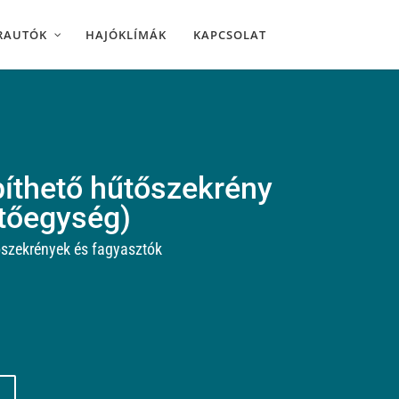
RAUTÓK
HAJÓKLÍMÁK
KAPCSOLAT
píthető hűtőszekrény
űtőegység)
szekrények és fagyasztók