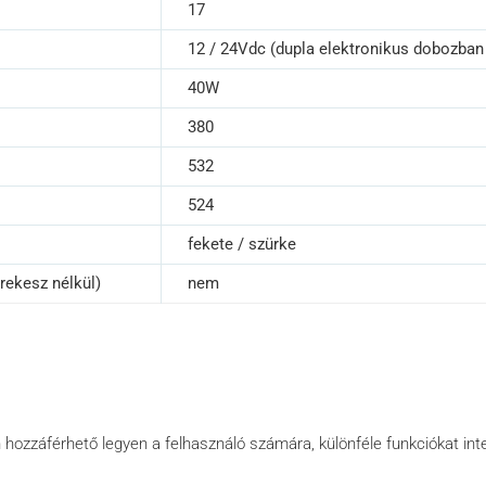
17
12 / 24Vdc (dupla elektronikus dobozban
40W
380
532
524
fekete / szürke
rekesz nélkül)
nem
en hozzáférhető legyen a felhasználó számára, különféle funkciókat int