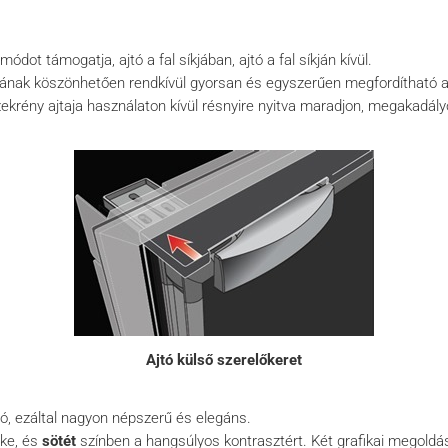
ódot támogatja, ajtó a fal síkjában, ajtó a fal síkján kívül.
tásának köszönhetően rendkívül gyorsan és egyszerűen megfordítható a
krény ajtaja használaton kívül résnyire nyitva maradjon, megakadály
Ajtó külső szerelőkeret
tó, ezáltal nagyon népszerű és elegáns.
ke, és
sötét
színben a hangsúlyos kontrasztért. Két grafikai megoldás