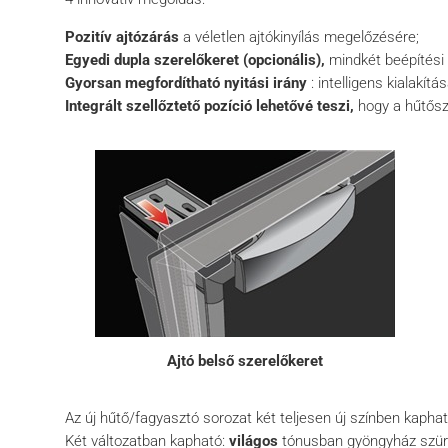
Pozitív ajtózárás
a véletlen ajtókinyílás megelőzésére;
Egyedi dupla szerelőkeret (opcionális),
mindkét beépítési m
Gyorsan megfordítható nyitási irány
: intelligens kialakí
Integrált szellőztető pozíció lehetővé teszi,
hogy a hűtősze
Ajtó belső szerelőkeret
Az új hűtő/fagyasztó sorozat két teljesen új színben kapha
Két változatban kapható:
világos
tónusban gyöngyház szür