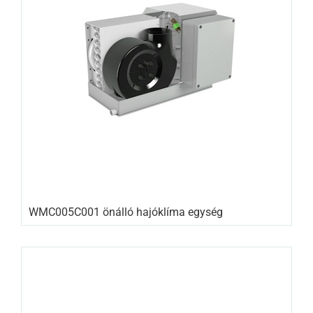
WMC005C001 önálló hajóklíma egység