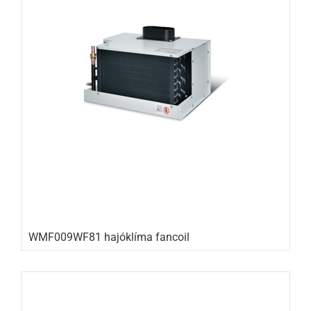
WMF009WF81 hajóklíma fancoil