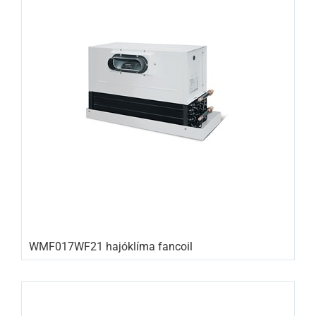
WMF017WF21 hajóklíma fancoil