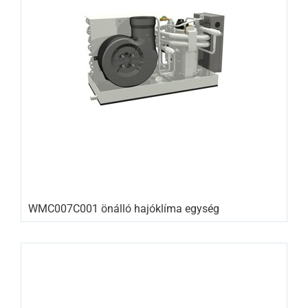
WMC007C001 önálló hajóklíma egység