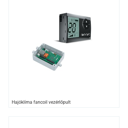
Hajóklíma fancoil vezérlőpult