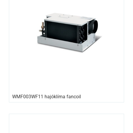
WMF003WF11 hajóklíma fancoil