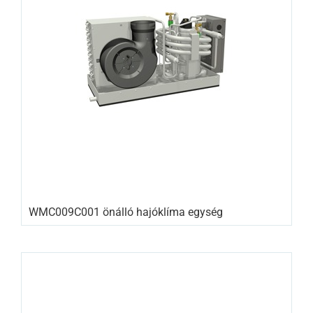
WMC009C001 önálló hajóklíma egység