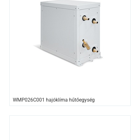
WMP026C001 hajóklíma hűtőegység