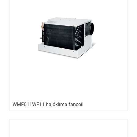
WMF011WF11 hajóklíma fancoil