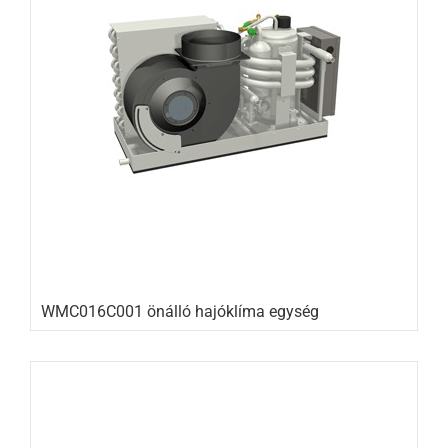
WMC016C001 önálló hajóklíma egység