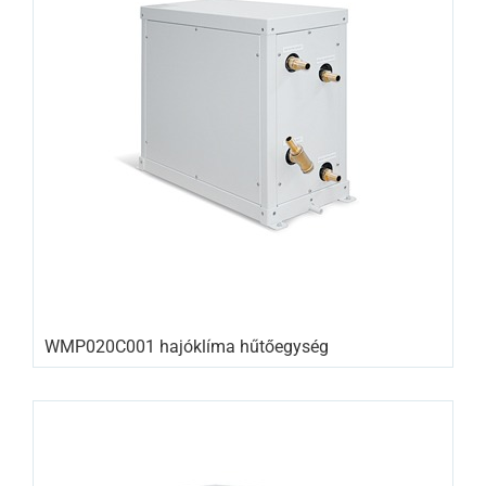
WMP020C001 hajóklíma hűtőegység