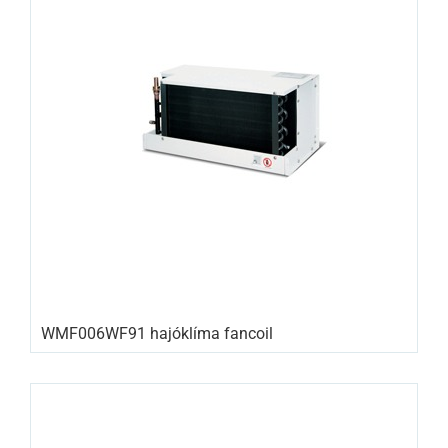
WMF006WF91 hajóklíma fancoil