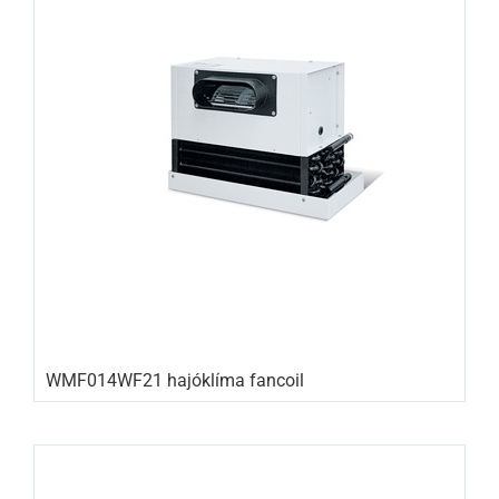
WMF014WF21 hajóklíma fancoil