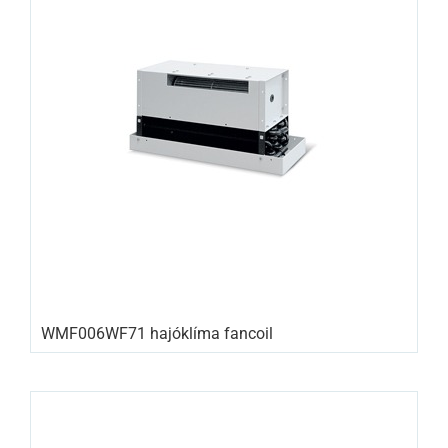
WMF006WF71 hajóklíma fancoil