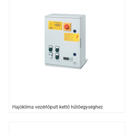
Hajóklíma vezérlőpult kettő hűtőegységhez