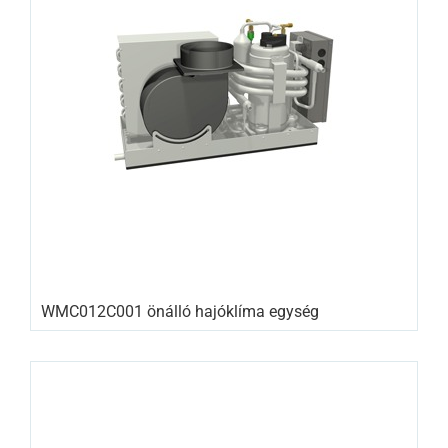
WMC012C001 önálló hajóklíma egység