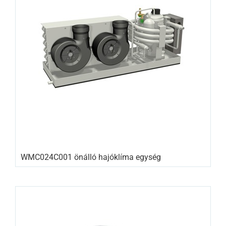
WMC024C001 önálló hajóklíma egység