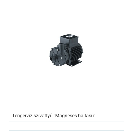
Tengervíz szivattyú "Mágneses hajtású"