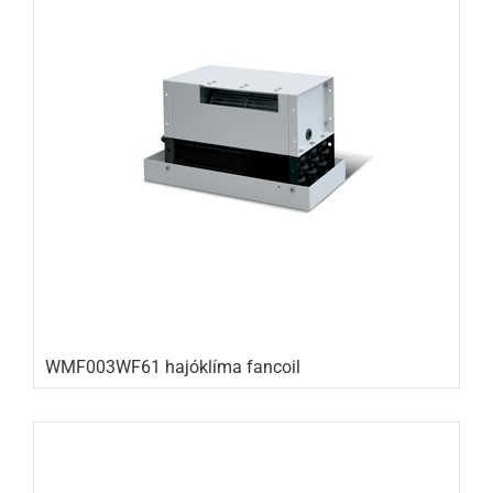
WMF003WF61 hajóklíma fancoil