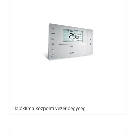
Hajóklíma központi vezérlőegység