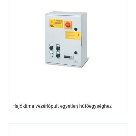
Hajóklíma vezérlőpult egyetlen hűtőegységhez