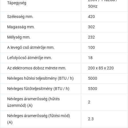
Tápegység
50Hz
Szélesség mm.
420
Magasság mm.
302
Mélység mm.
232
A levegő cső átmérője mm.
100
Lefolyócső átmérője mm.
18
Az elektromos doboz mérete mm.
200 x 85 x 220
Névleges hűtési teljesítmény (BTU / h)
5000
Névleges fűtőteljesítmény (BTU / h)
5500
Névleges áramerősség (hűtés
2
üzemmód) (A)
Névleges áramerősség (fűtési mód)
2.3
(A)