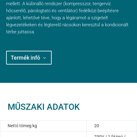
mellett. A különálló rendszer (kompresszor, tengervíz
hőcserélő, párologtató és ventilátor) fedélközi beépítésre
ajánlott, lehetővé téve, hogy a légáramot a szigetelt
légvezetékeken és légterelő rácsokon keresztül a kondicionált
térbe juttassa.
Termék infó
MŰSZAKI ADATOK
Nettó tömeg kg
20
230V / 1 fázisú /