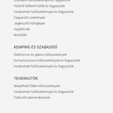
Standard hűtőszekrények és fagyasztók
Felülről tölthető hűtők és fagyasztók
Hordozható hűtőszekrények és fagyasztók
Fagyasztó szekrények
Jégkészítő hűtőgépek
Hajóklímák
Borhűtők
KEMPING ÉS SZABADIDŐ
Elektromos és gázos hűtőszekrények
Kompresszoros hűtőszekrények és fagyasztók
Hordozható hűtőszekrények és fagyasztók
TEHERAUTÓK
Beépíthető fülke hűtőszekrények
Hordozható hűtőszekrények és fagyasztók
Fülke klímaberendezések