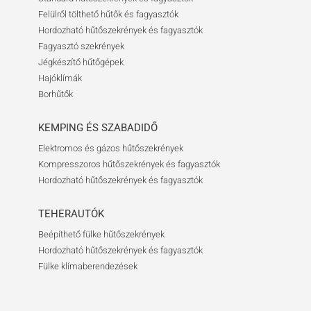
Felülről tölthető hűtők és fagyasztók
Hordozható hűtőszekrények és fagyasztók
Fagyasztó szekrények
Jégkészítő hűtőgépek
Hajóklímák
Borhűtők
KEMPING ÉS SZABADIDŐ
Elektromos és gázos hűtőszekrények
Kompresszoros hűtőszekrények és fagyasztók
Hordozható hűtőszekrények és fagyasztók
TEHERAUTÓK
Beépíthető fülke hűtőszekrények
Hordozható hűtőszekrények és fagyasztók
Fülke klímaberendezések