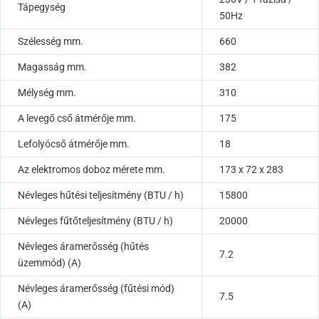
Tápegység
50Hz
Szélesség mm.
660
Magasság mm.
382
Mélység mm.
310
A levegő cső átmérője mm.
175
Lefolyócső átmérője mm.
18
Az elektromos doboz mérete mm.
173 x 72 x 283
Névleges hűtési teljesítmény (BTU / h)
15800
Névleges fűtőteljesítmény (BTU / h)
20000
Névleges áramerősség (hűtés
7.2
üzemmód) (A)
Névleges áramerősség (fűtési mód)
7.5
(A)