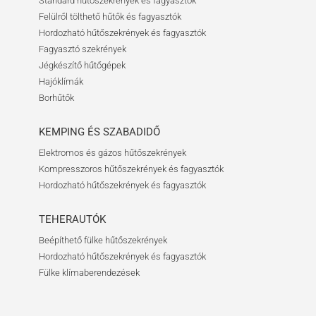
Standard hűtőszekrények és fagyasztók
Felülről tölthető hűtők és fagyasztók
Hordozható hűtőszekrények és fagyasztók
Fagyasztó szekrények
Jégkészítő hűtőgépek
Hajóklímák
Borhűtők
KEMPING ÉS SZABADIDŐ
Elektromos és gázos hűtőszekrények
Kompresszoros hűtőszekrények és fagyasztók
Hordozható hűtőszekrények és fagyasztók
TEHERAUTÓK
Beépíthető fülke hűtőszekrények
Hordozható hűtőszekrények és fagyasztók
Fülke klímaberendezések