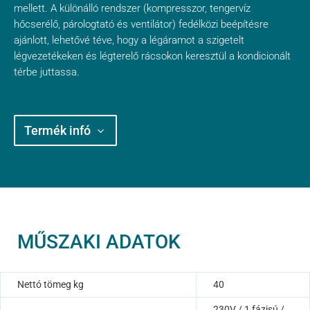
mellett. A különálló rendszer (kompresszor, tengervíz
hőcserélő, párologtató és ventilátor) fedélközi beépítésre
ajánlott, lehetővé téve, hogy a légáramot a szigetelt
légvezetékeken és légterelő rácsokon keresztül a kondicionált
térbe juttassa.
Termék infó
MŰSZAKI ADATOK
Nettó tömeg kg
40
230V / 1 fázisú /