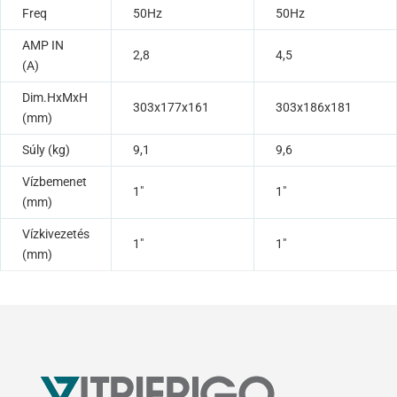
Freq
50Hz
50Hz
AMP IN
2,8
4,5
(A)
Dim.HxMxH
303x177x161
303x186x181
(mm)
Súly (kg)
9,1
9,6
Vízbemenet
1″
1″
(mm)
Vízkivezetés
1″
1″
(mm)