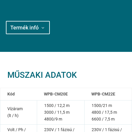
Termék infó
MŰSZAKI ADATOK
Kód
WPB-CM20E
WPB-CM22E
1500 / 12,2 m
1500/21 m
Vízáram
3000 / 11,5 m
4800 / 17,5 m
(lt / h)
4800/9 m
6600 / 7,5 m
Volt / Ph /
230V / 1 fázisú /
230V / 1 fázisú /