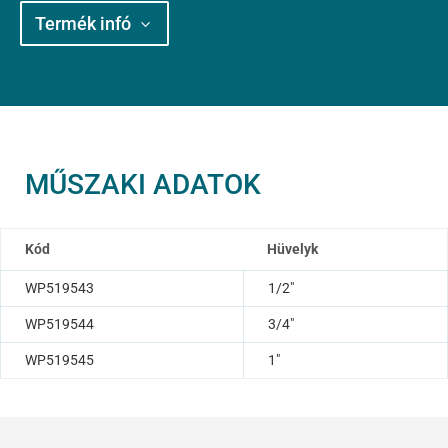
Termék infó
MŰSZAKI ADATOK
Kód
Hüvelyk
WP519543
1/2″
WP519544
3/4″
WP519545
1″