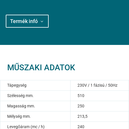
Termék infó
MŰSZAKI ADATOK
Tápegység
230V / 1 fázisú / 50Hz
Szélesség mm.
510
Magasság mm.
250
Mélység mm.
213,5
Levegőáram (mc / h)
240