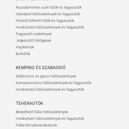
Rozsdamentes acél hűtők és fagyasztók
Standard hűtőszekrények és fagyasztók
Felülről tölthető hűtők és fagyasztók
Hordozható hűtőszekrények és fagyasztók
Fagyasztó szekrények
Jégkészítő hűtőgépek
Hajóklímák
Borhűtők
KEMPING ÉS SZABADIDŐ
Elektromos és gázos hűtőszekrények
Kompresszoros hűtőszekrények és fagyasztók
Hordozható hűtőszekrények és fagyasztók
TEHERAUTÓK
Beépíthető fülke hűtőszekrények
Hordozható hűtőszekrények és fagyasztók
Fülke klímaberendezések