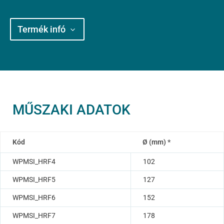
Termék infó
MŰSZAKI ADATOK
Kód
Ø (mm) *
WPMSI_HRF4
102
WPMSI_HRF5
127
WPMSI_HRF6
152
WPMSI_HRF7
178