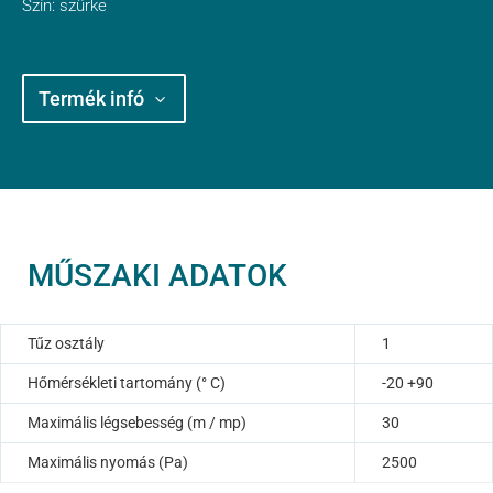
Szín: szürke
Termék infó
MŰSZAKI ADATOK
Tűz osztály
1
Hőmérsékleti tartomány (° C)
-20 +90
Maximális légsebesség (m / mp)
30
Maximális nyomás (Pa)
2500