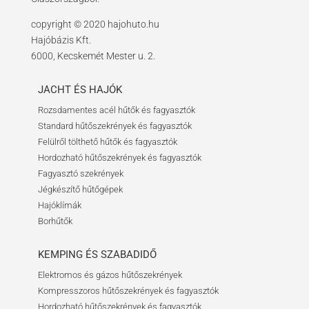
copyright © 2020 hajohuto.hu
Hajóbázis Kft.
6000, Kecskemét Mester u. 2.
JACHT ÉS HAJÓK
Rozsdamentes acél hűtők és fagyasztók
Standard hűtőszekrények és fagyasztók
Felülről tölthető hűtők és fagyasztók
Hordozható hűtőszekrények és fagyasztók
Fagyasztó szekrények
Jégkészítő hűtőgépek
Hajóklímák
Borhűtők
KEMPING ÉS SZABADIDŐ
Elektromos és gázos hűtőszekrények
Kompresszoros hűtőszekrények és fagyasztók
Hordozható hűtőszekrények és fagyasztók