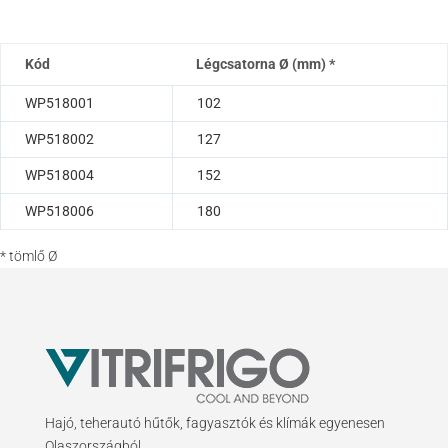
Kód
Légcsatorna Ø (mm) *
WP518001
102
WP518002
127
WP518004
152
WP518006
180
* tömlő Ø
Hajó, teherautó hűtők, fagyasztók és klímák egyenesen
Olaszországból.