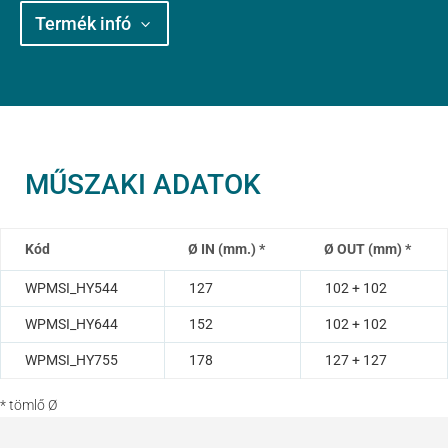
Termék infó
MŰSZAKI ADATOK
Kód
Ø IN (mm.) *
Ø OUT (mm) *
WPMSI_HY544
127
102 + 102
WPMSI_HY644
152
102 + 102
WPMSI_HY755
178
127 + 127
* tömlő Ø