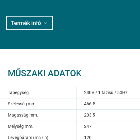
Termék infó
MŰSZAKI ADATOK
Tápegység
230V / 1 fázisú / 50Hz
Szélesség mm.
466.5
Magasság mm.
203,5
Mélység mm.
247
Levegőáram (mc / h)
120