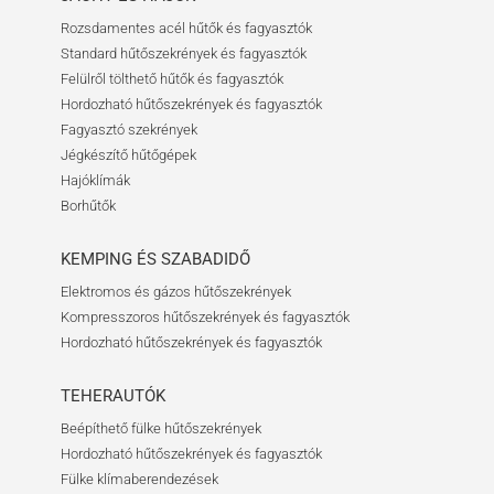
Rozsdamentes acél hűtők és fagyasztók
Standard hűtőszekrények és fagyasztók
Felülről tölthető hűtők és fagyasztók
Hordozható hűtőszekrények és fagyasztók
Fagyasztó szekrények
Jégkészítő hűtőgépek
Hajóklímák
Borhűtők
KEMPING ÉS SZABADIDŐ
Elektromos és gázos hűtőszekrények
Kompresszoros hűtőszekrények és fagyasztók
Hordozható hűtőszekrények és fagyasztók
TEHERAUTÓK
Beépíthető fülke hűtőszekrények
Hordozható hűtőszekrények és fagyasztók
Fülke klímaberendezések