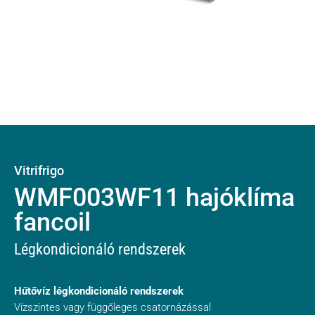
Vitrifrigo
WMF003WF11 hajóklíma
fancoil
Légkondicionáló rendszerek
Hűtővíz légkondicionáló rendszerek
Vízszintes vagy függőleges csatornázással