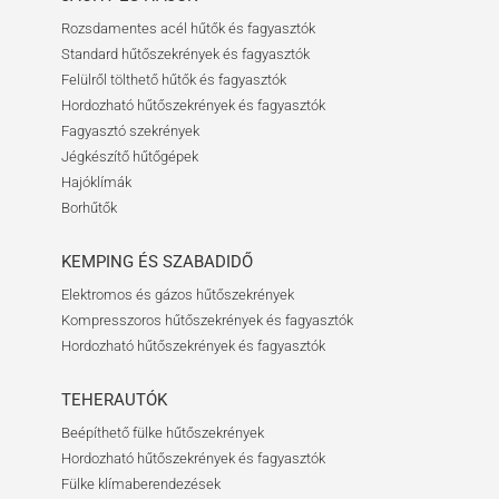
Rozsdamentes acél hűtők és fagyasztók
Standard hűtőszekrények és fagyasztók
Felülről tölthető hűtők és fagyasztók
Hordozható hűtőszekrények és fagyasztók
Fagyasztó szekrények
Jégkészítő hűtőgépek
Hajóklímák
Borhűtők
KEMPING ÉS SZABADIDŐ
Elektromos és gázos hűtőszekrények
Kompresszoros hűtőszekrények és fagyasztók
Hordozható hűtőszekrények és fagyasztók
TEHERAUTÓK
Beépíthető fülke hűtőszekrények
Hordozható hűtőszekrények és fagyasztók
Fülke klímaberendezések