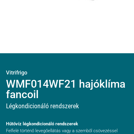
Vitrifrigo
WMF014WF21 hajóklíma
fancoil
Légkondicionáló rendszerek
Hűtővíz légkondicionáló rendszerek
Felfelé történő levegőellátás vagy a szemből csövezéssel