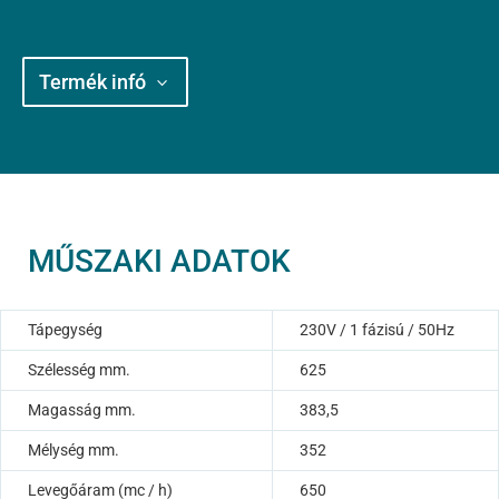
Termék infó
MŰSZAKI ADATOK
Tápegység
230V / 1 fázisú / 50Hz
Szélesség mm.
625
Magasság mm.
383,5
Mélység mm.
352
Levegőáram (mc / h)
650