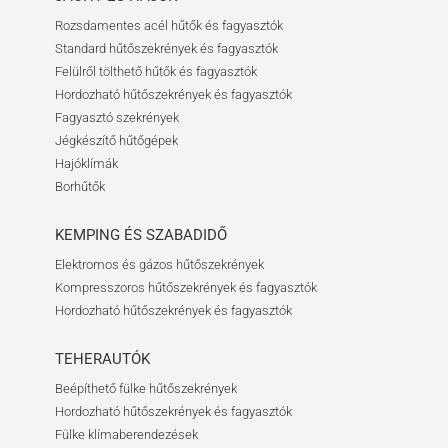
Rozsdamentes acél hűtők és fagyasztók
Standard hűtőszekrények és fagyasztók
Felülről tölthető hűtők és fagyasztók
Hordozható hűtőszekrények és fagyasztók
Fagyasztó szekrények
Jégkészítő hűtőgépek
Hajóklímák
Borhűtők
KEMPING ÉS SZABADIDŐ
Elektromos és gázos hűtőszekrények
Kompresszoros hűtőszekrények és fagyasztók
Hordozható hűtőszekrények és fagyasztók
TEHERAUTÓK
Beépíthető fülke hűtőszekrények
Hordozható hűtőszekrények és fagyasztók
Fülke klímaberendezések