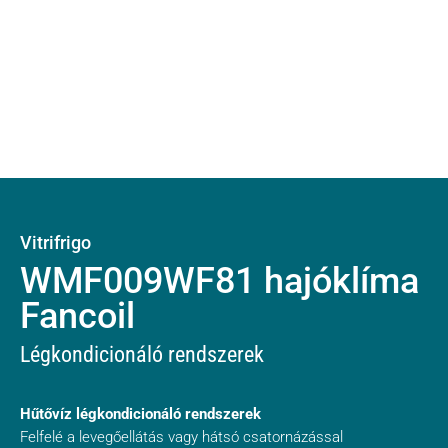
Vitrifrigo
WMF009WF81 hajóklíma
Fancoil
Légkondicionáló rendszerek
Hűtővíz légkondicionáló rendszerek
Felfelé a levegőellátás vagy hátsó csatornázással