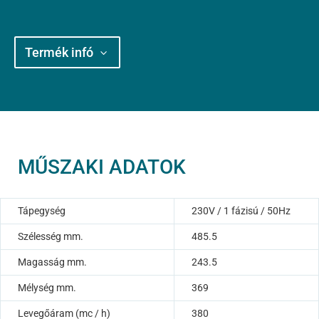
Termék infó
MŰSZAKI ADATOK
Tápegység
230V / 1 fázisú / 50Hz
Szélesség mm.
485.5
Magasság mm.
243.5
Mélység mm.
369
Levegőáram (mc / h)
380