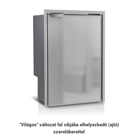
"Világos" változat fal síkjába elhelyezkedő (ajtó)
szerelőkerettel