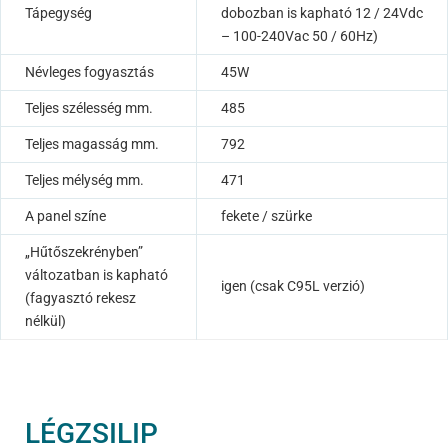
Tápegység
dobozban is kapható 12 / 24Vdc
– 100-240Vac 50 / 60Hz)
Névleges fogyasztás
45W
Teljes szélesség mm.
485
Teljes magasság mm.
792
Teljes mélység mm.
471
A panel színe
fekete / szürke
„Hűtőszekrényben”
változatban is kapható
igen (csak C95L verzió)
(fagyasztó rekesz
nélkül)
LÉGZSILIP