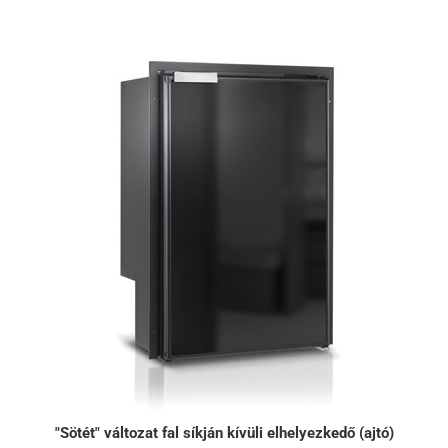
"Sötét" változat fal síkján kívüli elhelyezkedő (ajtó)