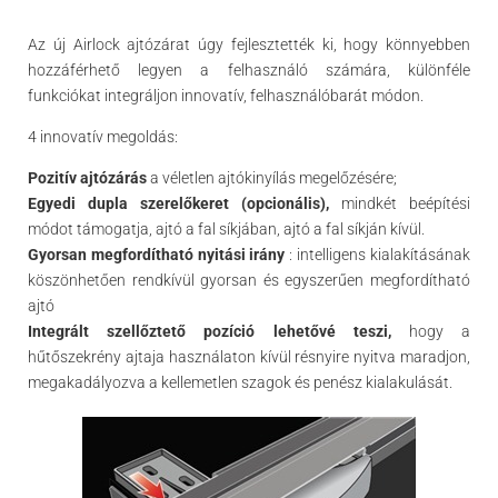
Az új Airlock ajtózárat úgy fejlesztették ki, hogy könnyebben
hozzáférhető legyen a felhasználó számára, különféle
funkciókat integráljon innovatív, felhasználóbarát módon.
4 innovatív megoldás:
Pozitív ajtózárás
a véletlen ajtókinyílás megelőzésére;
Egyedi dupla szerelőkeret (opcionális),
mindkét beépítési
módot támogatja, ajtó a fal síkjában, ajtó a fal síkján kívül.
Gyorsan megfordítható nyitási irány
: intelligens kialakításának
köszönhetően rendkívül gyorsan és egyszerűen megfordítható
ajtó
Integrált szellőztető pozíció lehetővé teszi,
hogy a
hűtőszekrény ajtaja használaton kívül résnyire nyitva maradjon,
megakadályozva a kellemetlen szagok és penész kialakulását.