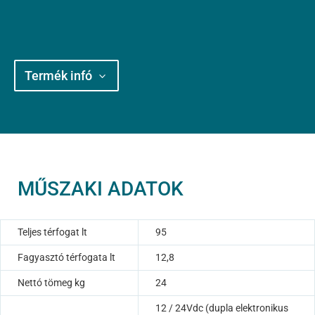
Termék infó
MŰSZAKI ADATOK
Teljes térfogat lt
95
Fagyasztó térfogata lt
12,8
Nettó tömeg kg
24
12 / 24Vdc (dupla elektronikus