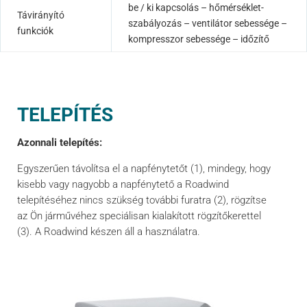
be / ki kapcsolás – hőmérséklet-
Távirányító
szabályozás – ventilátor sebessége –
funkciók
kompresszor sebessége – időzítő
TELEPÍTÉS
Azonnali telepítés:
Egyszerűen távolítsa el a napfénytetőt (1), mindegy, hogy
kisebb vagy nagyobb a napfénytető a Roadwind
telepítéséhez nincs szükség további furatra (2), rögzítse
az Ön járművéhez speciálisan kialakított rögzítőkerettel
(3). A Roadwind készen áll a használatra.