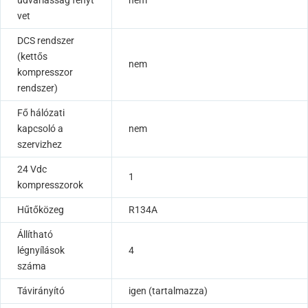
vet
DCS rendszer
(kettős
nem
kompresszor
rendszer)
Fő hálózati
kapcsoló a
nem
szervizhez
24 Vdc
1
kompresszorok
Hűtőközeg
R134A
Állítható
légnyílások
4
száma
Távirányító
igen (tartalmazza)