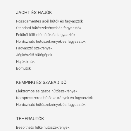
JACHT ÉS HAJÓK
Rozsdamentes acél hűtők és fagyasztók
Standard hűtőszekrények és fagyasztók
Felülről tölthető hűtők és fagyasztók
Hordozható hűtőszekrények és fagyasztók
Fagyasztó szekrények
Jégkészítő hűtőgépek
Hajóklímák
Borhűtők
KEMPING ÉS SZABADIDŐ
Elektromos és gázos hűtőszekrények
Kompresszoros hűtőszekrények és fagyasztók
Hordozható hűtőszekrények és fagyasztók
TEHERAUTÓK
Beépíthető fülke hűtőszekrények