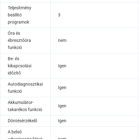
Teljesítmény
beállító
3
programok
Óra és
ébresztőóra
nem
funkció
Be- és
kikapcsolási
Igen
időzítő
Autodiagnosztikai
Igen
funkció
Akkumulátor-
Igen
takarékos funkció
Döntésérzékelő
Igen
A belső
udvariasság fényt
nem