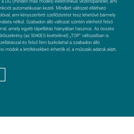
t a DG (minden más modell) elektronikus vezérlőpanellel, ami
nkciót automatikusan kezeli. Mindkét változat ellátható
lóval, ami kényszerített szellőztetést tesz lehetővé bármely
lata nélkül. Szabadon álló változat szintén elérhető felső
orral, amely egyéb tápellátás hiányában hasznos. Az összes
űtőszekrény (az 5040ES kivételével) „TOP” változatban is
zellátással és felső fém burkolattal a szabadon álló
tési módok a letöltésekben érhetők el, a műszaki adatok alatt.