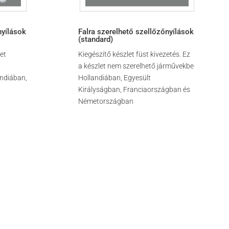
nyílások
Falra szerelhető szellőzőnyílások
(standard)
let
Kiegészítő készlet füst kivezetés. Ez
a készlet nem szerelhető járművekbe
andiában,
Hollandiában, Egyesült
Királyságban, Franciaországban és
Németországban