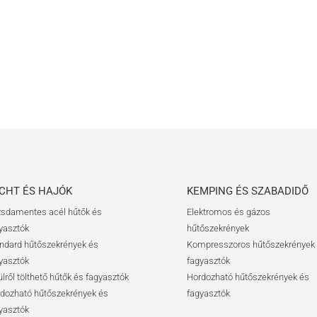
CHT ÉS HAJÓK
KEMPING ÉS SZABADIDŐ
sdamentes acél hűtők és
Elektromos és gázos
yasztók
hűtőszekrények
ndard hűtőszekrények és
Kompresszoros hűtőszekrények
yasztók
fagyasztók
ülről tölthető hűtők és fagyasztók
Hordozható hűtőszekrények és
dozható hűtőszekrények és
fagyasztók
yasztók