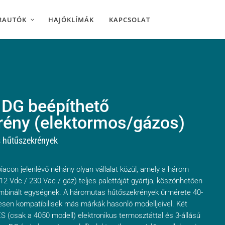
RAUTÓK
HAJÓKLÍMÁK
KAPCSOLAT
DG beépíthető
rény (elektormos/gázos)
s hűtűszekrények
 piacon jelenlévő néhány olyan vállalat közül, amely a három
2 Vdc / 230 Vac / gáz) teljes palettáját gyártja, köszönhetően
ombinált egységnek. A háromutas hűtőszekrények űrmérete 40-
teljesen kompatibilisek más márkák hasonló modelljeivel. Két
 ES (csak a 4050 modell) elektronikus termosztáttal és 3-állású