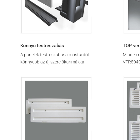
Könnyű testreszabás
TOP ver
A panelek testreszabása mostantól
Minden m
könnyebb az új szerelőkarimákkal
VTR5040