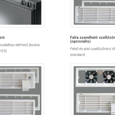
zió
Falra szerelhető szellőző
(opcionális)
odellhez elérhető (kivéve
Felső és alsó szellőzőrács V
 ES)
standard