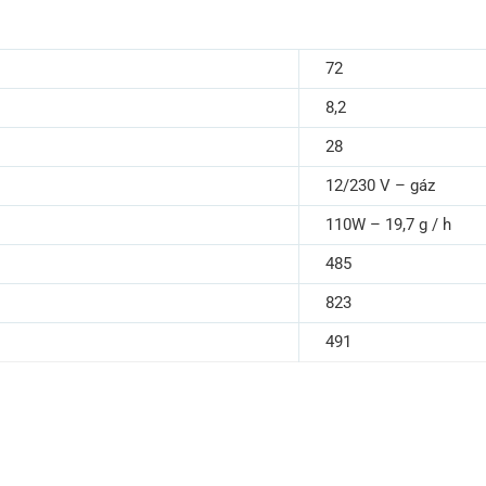
72
8,2
28
12/230 V – gáz
110W – 19,7 g / h
485
823
491