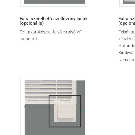
Falra szerelhető szellőzőnyílások
Falra sz
(opcionális)
(opcioná
Téli takarókészlet felső és alsó VF
Felső rá
standard
készlet 
Hollandi
Királysá
Németor