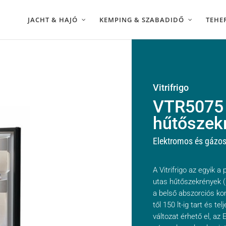
JACHT & HAJÓ
KEMPING & SZABADIDŐ
TEHE
Vitrifrigo
VTR5075 
hűtőszek
Elektromos és gázo
A Vitrifrigo az egyik a
utas hűtőszekrények (1
a belső abszorciós k
től 150 lt-ig tart és 
változat érhető el, az