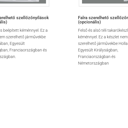
erelhető szellőzőnyílások
Falra szerelhető szellőző
lis)
(opcionális)
cs beépített kéménnyel. Ez a
Felső és alsó téli takarókész
nem szerelhető járművekbe
kéménnyel. Ez a készlet nem
ában, Egyesült
szerelhető járművekbe Holl
gban, Franciaországban és
Egyesült Királyságban,
szágban.
Franciaországban és
Németországban