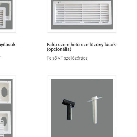
nyílások
Falra szerelhető szellőzőnyílások
(opcionális)
F
Felső VF szellőzőrács