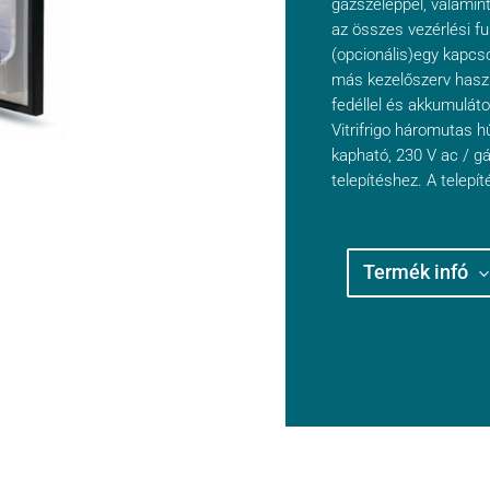
gázszeleppel, valamin
az összes vezérlési fu
(opcionális)egy kapcso
más kezelőszerv haszná
fedéllel és akkumulát
Vitrifrigo háromutas h
kapható, 230 V ac / gá
telepítéshez. A telepí
Termék infó