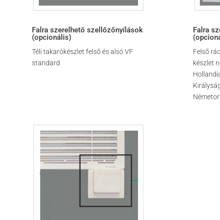
Falra szerelhető szellőzőnyílások
Falra sz
(opcionális)
(opcioná
Téli takarókészlet felső és alsó VF
Felső rá
standard
készlet 
Hollandi
Királysá
Németor