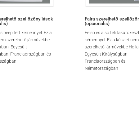
erelhető szellőzőnyílások
Falra szerelhető szellőző
lis)
(opcionális)
cs beépített kéménnyel. Ez a
Felső és alsó téli takarókész
nem szerelhető járművekbe
kéménnyel. Ez a készlet nem
ában, Egyesült
szerelhető járművekbe Holl
gban, Franciaországban és
Egyesült Királyságban,
szágban.
Franciaországban és
Németországban