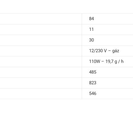
84
11
30
12/230 V – gáz
110W – 19,7 g / h
485
823
546