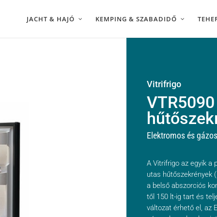
JACHT & HAJÓ
KEMPING & SZABADIDŐ
TEHE
Vitrifrigo
VTR5090 
hűtőszek
Elektromos és gázo
A Vitrifrigo az egyik a
utas hűtőszekrények (1
a belső abszorciós k
től 150 lt-ig tart és 
változat érhető el, az