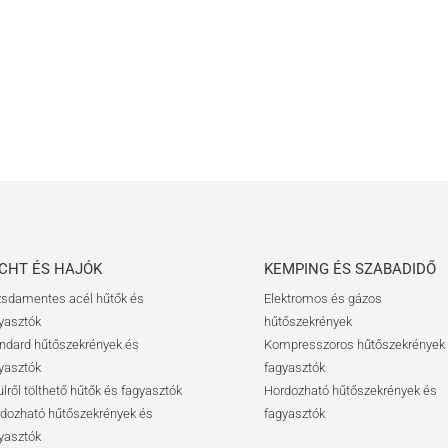
CHT ÉS HAJÓK
KEMPING ÉS SZABADIDŐ
sdamentes acél hűtők és
Elektromos és gázos
yasztók
hűtőszekrények
ndard hűtőszekrények és
Kompresszoros hűtőszekrények
yasztók
fagyasztók
ülről tölthető hűtők és fagyasztók
Hordozható hűtőszekrények és
dozható hűtőszekrények és
fagyasztók
yasztók