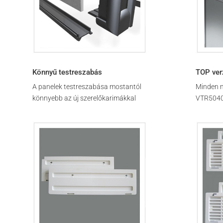
Könnyű testreszabás
TOP ver
A panelek testreszabása mostantól
Minden m
könnyebb az új szerelőkarimákkal
VTR5040