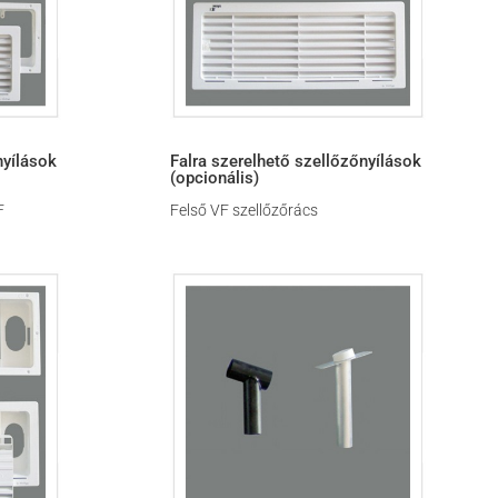
nyílások
Falra szerelhető szellőzőnyílások
(opcionális)
F
Felső VF szellőzőrács