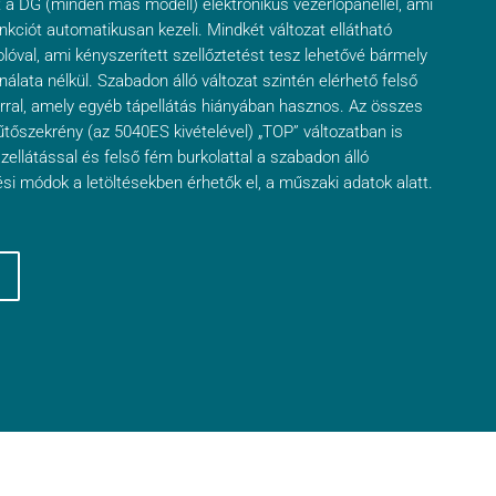
t a DG (minden más modell) elektronikus vezérlőpanellel, ami
nkciót automatikusan kezeli. Mindkét változat ellátható
lóval, ami kényszerített szellőztetést tesz lehetővé bármely
lata nélkül. Szabadon álló változat szintén elérhető felső
orral, amely egyéb tápellátás hiányában hasznos. Az összes
űtőszekrény (az 5040ES kivételével) „TOP” változatban is
zellátással és felső fém burkolattal a szabadon álló
tési módok a letöltésekben érhetők el, a műszaki adatok alatt.