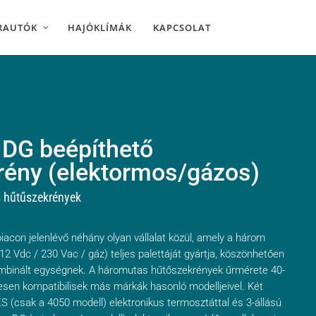
RAUTÓK
HAJÓKLÍMÁK
KAPCSOLAT
DG beépíthető
rény (elektormos/gázos)
s hűtűszekrények
 piacon jelenlévő néhány olyan vállalat közül, amely a három
2 Vdc / 230 Vac / gáz) teljes palettáját gyártja, köszönhetően
ombinált egységnek. A háromutas hűtőszekrények űrmérete 40-
teljesen kompatibilisek más márkák hasonló modelljeivel. Két
 ES (csak a 4050 modell) elektronikus termosztáttal és 3-állású