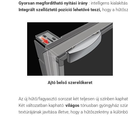
Gyorsan megfordítható nyitási irány
: intelligens kialakí
Integrált szellőztető pozíció lehetővé teszi,
hogy a hűtősze
Ajtó belső szerelőkeret
Az új hűtő/fagyasztó sorozat két teljesen új színben kapha
Két változatban kapható:
világos
tónusban gyöngyház szür
textúrájának javítása illetve, hogy a hűtőszekrény a különb