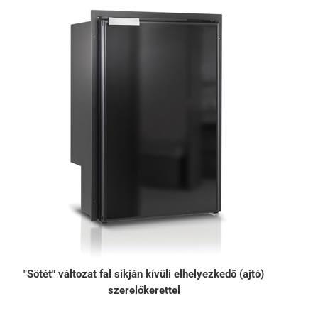
"Sötét" változat fal síkján kívüli elhelyezkedő (ajtó)
szerelőkerettel