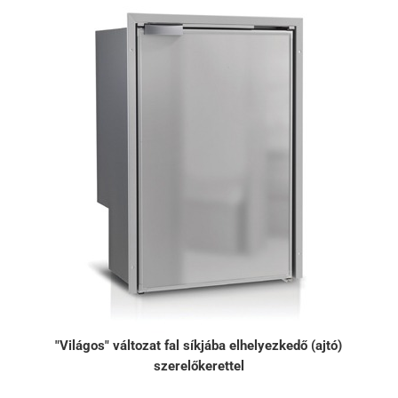
"Világos" változat fal síkjába elhelyezkedő (ajtó)
szerelőkerettel