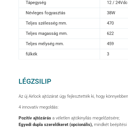
Tápegység
12 / 24Vdc
Névleges fogyasztás
38W
Teljes szélesség mm.
470
Teljes magasság mm.
622
Teljes mélység mm.
459
fülkék
3
LÉGZSILIP
Az új Airlock ajtózárat úgy fejlesztették ki, hogy könnyebb
4 innovatív megoldás:
Pozitív ajtózárás
a véletlen ajtókinyílás megelőzésére;
Egyedi dupla szerelőkeret (opcionális),
mindkét beépítési m