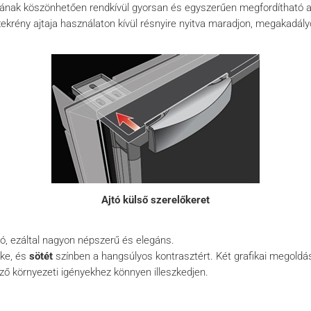
tásának köszönhetően rendkívül gyorsan és egyszerűen megfordítható a
krény ajtaja használaton kívül résnyire nyitva maradjon, megakadály
Ajtó külső szerelőkeret
tó, ezáltal nagyon népszerű és elegáns.
ke, és
sötét
színben a hangsúlyos kontrasztért. Két grafikai megoldás
öző környezeti igényekhez könnyen illeszkedjen.