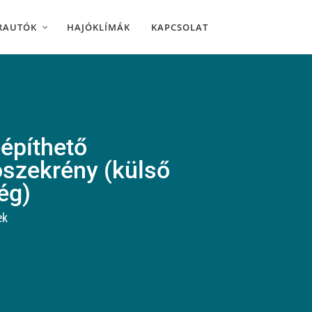
RAUTÓK
HAJÓKLÍMÁK
KAPCSOLAT
építhető
ószekrény (külső
ég)
ek