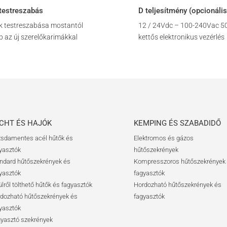
testreszabás
D teljesítmény (opcionális
k testreszabása mostantól
12 / 24Vdc – 100-240Vac 5
 az új szerelőkarimákkal
kettős elektronikus vezérlés
CHT ÉS HAJÓK
KEMPING ÉS SZABADIDŐ
sdamentes acél hűtők és
Elektromos és gázos
yasztók
hűtőszekrények
ndard hűtőszekrények és
Kompresszoros hűtőszekrények
yasztók
fagyasztók
ülről tölthető hűtők és fagyasztók
Hordozható hűtőszekrények és
dozható hűtőszekrények és
fagyasztók
yasztók
yasztó szekrények