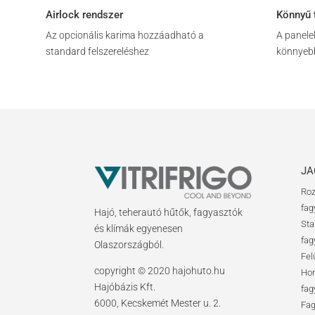
Airlock rendszer
Könnyű 
Az opcionális karima hozzáadható a
A panele
standard felszereléshez
könnyebb
JA
Roz
fag
Hajó, teherautó hűtők, fagyasztók
Sta
és klímák egyenesen
fag
Olaszországból.
Fel
copyright © 2020 hajohuto.hu
Hor
Hajóbázis Kft.
fag
6000, Kecskemét Mester u. 2.
Fag