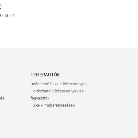
)
0 / 60Hz
TEHERAUTÓK
Beépíthető fülke hűtőszekrények
Hordozható hűtőszekrények és
 és
fagyasztók
Fülke klímaberendezések