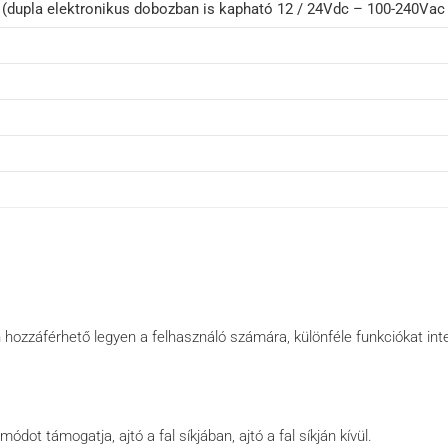
 (dupla elektronikus dobozban is kapható 12 / 24Vdc – 100-240Vac
en hozzáférhető legyen a felhasználó számára, különféle funkciókat int
ódot támogatja, ajtó a fal síkjában, ajtó a fal síkján kívül.