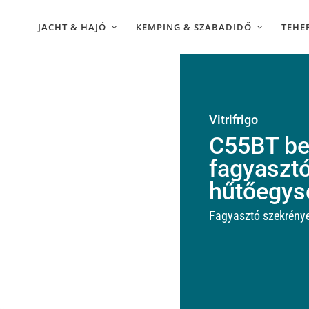
JACHT & HAJÓ
KEMPING & SZABADIDŐ
TEHE
Vitrifrigo
C55BT be
fagyaszt
hűtőegys
Fagyasztó szekrény