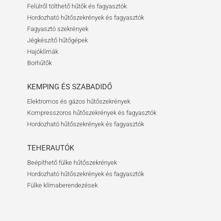
Felülről tölthető hűtők és fagyasztók
Hordozható hűtőszekrények és fagyasztók
Fagyasztó szekrények
Jégkészítő hűtőgépek
Hajóklímák
Borhűtők
KEMPING ÉS SZABADIDŐ
Elektromos és gázos hűtőszekrények
Kompresszoros hűtőszekrények és fagyasztók
Hordozható hűtőszekrények és fagyasztók
TEHERAUTÓK
Beépíthető fülke hűtőszekrények
Hordozható hűtőszekrények és fagyasztók
Fülke klímaberendezések