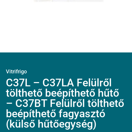
Vitrifrigo
C37L – C37LA Felülről
tölthető beépíthető hűtő
– C37BT Felülről tölthető
beépíthető fagyasztó
(külső hűtőegység)