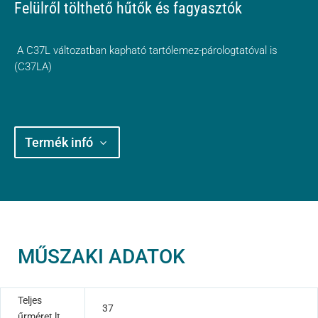
Felülről tölthető hűtők és fagyasztók
A C37L változatban kapható tartólemez-párologtatóval is
(C37LA)
Termék infó
MŰSZAKI ADATOK
Teljes
37
űrméret lt