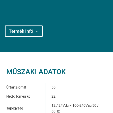
Termék infó
MŰSZAKI ADATOK
Űrtartalom lt
55
Nettó tömeg kg
22
12 / 24Vdc – 100-240Vac 50 /
Tápegység
60Hz