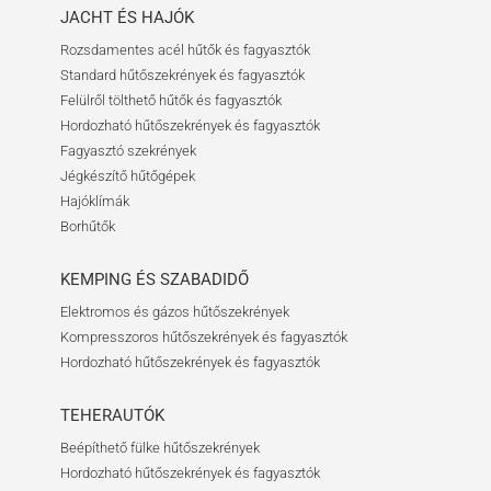
JACHT ÉS HAJÓK
Rozsdamentes acél hűtők és fagyasztók
Standard hűtőszekrények és fagyasztók
Felülről tölthető hűtők és fagyasztók
Hordozható hűtőszekrények és fagyasztók
Fagyasztó szekrények
Jégkészítő hűtőgépek
Hajóklímák
Borhűtők
KEMPING ÉS SZABADIDŐ
Elektromos és gázos hűtőszekrények
Kompresszoros hűtőszekrények és fagyasztók
Hordozható hűtőszekrények és fagyasztók
TEHERAUTÓK
Beépíthető fülke hűtőszekrények
Hordozható hűtőszekrények és fagyasztók