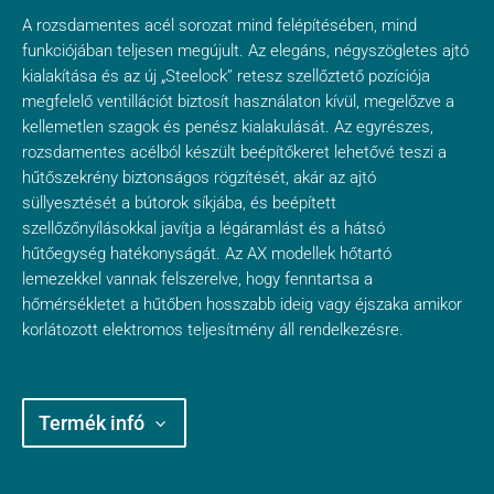
A rozsdamentes acél sorozat mind felépítésében, mind
funkciójában teljesen megújult. Az elegáns, négyszögletes ajtó
kialakítása és az új „Steelock” retesz szellőztető pozíciója
megfelelő ventillációt biztosít használaton kívül, megelőzve a
kellemetlen szagok és penész kialakulását. Az egyrészes,
rozsdamentes acélból készült beépítőkeret lehetővé teszi a
hűtőszekrény biztonságos rögzítését, akár az ajtó
süllyesztését a bútorok síkjába, és beépített
szellőzőnyílásokkal javítja a légáramlást és a hátsó
hűtőegység hatékonyságát. Az AX modellek hőtartó
lemezekkel vannak felszerelve, hogy fenntartsa a
hőmérsékletet a hűtőben hosszabb ideig vagy éjszaka amikor
korlátozott elektromos teljesítmény áll rendelkezésre.
Termék infó