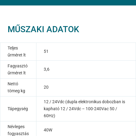
MŰSZAKI ADATOK
Teljes
51
űrméret lt
Fagyasztó
3,6
űrméret lt
Nettó
20
tömeg kg
12 / 24Vdc (dupla elektronikus dobozban is
Tápegység
kapható 12 / 24Vdc – 100-240Vac 50 /
60Hz)
Névleges
40W
fogyasztás