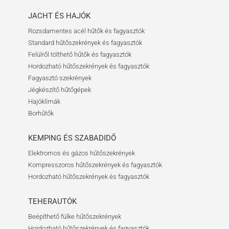
JACHT ÉS HAJÓK
Rozsdamentes acél hűtők és fagyasztók
Standard hűtőszekrények és fagyasztók
Felülről tölthető hűtők és fagyasztók
Hordozható hűtőszekrények és fagyasztók
Fagyasztó szekrények
Jégkészítő hűtőgépek
Hajóklímák
Borhűtők
KEMPING ÉS SZABADIDŐ
Elektromos és gázos hűtőszekrények
Kompresszoros hűtőszekrények és fagyasztók
Hordozható hűtőszekrények és fagyasztók
TEHERAUTÓK
Beépíthető fülke hűtőszekrények
Hordozható hűtőszekrények és fagyasztók