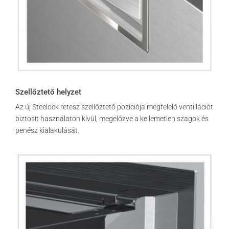
Szellőztető helyzet
Az új Steelock retesz szellőztető pozíciója megfelelő ventillációt
biztosít használaton kívül, megelőzve a kellemetlen szagok és
penész kialakulását.