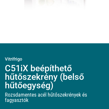
Vitrifrigo
C51iX beépíthető
hűtőszekrény (belső
hűtőegység)
Rozsdamentes acél hűtőszekrények és
fagyasztók