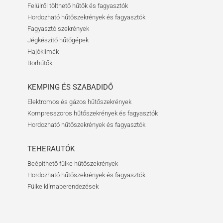
Felülről tölthető hűtők és fagyasztók
Hordozható hűtőszekrények és fagyasztók
Fagyasztó szekrények
Jégkészítő hűtőgépek
Hajóklímák
Borhűtők
KEMPING ÉS SZABADIDŐ
Elektromos és gázos hűtőszekrények
Kompresszoros hűtőszekrények és fagyasztók
Hordozható hűtőszekrények és fagyasztók
TEHERAUTÓK
Beépíthető fülke hűtőszekrények
Hordozható hűtőszekrények és fagyasztók
Fülke klímaberendezések