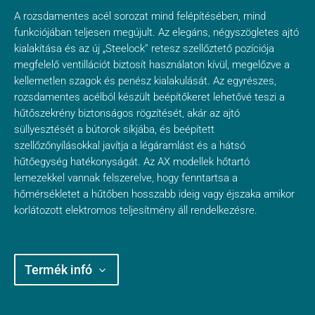
A rozsdamentes acél sorozat mind felépítésében, mind
funkciójában teljesen megújult. Az elegáns, négyszögletes ajtó
kialakítása és az új „Steelock” retesz szellőztető pozíciója
megfelelő ventillációt biztosít használaton kívül, megelőzve a
kellemetlen szagok és penész kialakulását. Az egyrészes,
rozsdamentes acélból készült beépítőkeret lehetővé teszi a
hűtőszekrény biztonságos rögzítését, akár az ajtó
süllyesztését a bútorok síkjába, és beépített
szellőzőnyílásokkal javítja a légáramlást és a hátsó
hűtőegység hatékonyságát. Az AX modellek hőtartó
lemezekkel vannak felszerelve, hogy fenntartsa a
hőmérsékletet a hűtőben hosszabb ideig vagy éjszaka amikor
korlátozott elektromos teljesítmény áll rendelkezésre.
Termék infó