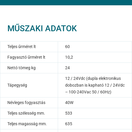
MŰSZAKI ADATOK
Teljes űrméret lt
60
Fagyasztó űrméret lt
10,2
Nettó tömeg kg
24
12 / 24Vdc (dupla elektronikus
Tápegység
dobozban is kapható 12 / 24Vdc
– 100-240Vac 50 / 60Hz)
Névleges fogyasztás
40W
Teljes szélesség mm.
533
Teljes magasság mm.
635