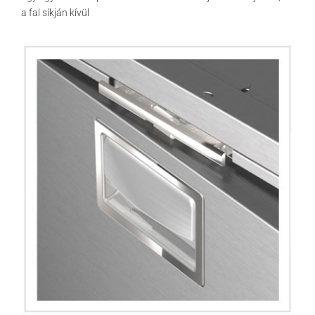
a fal síkján kívül