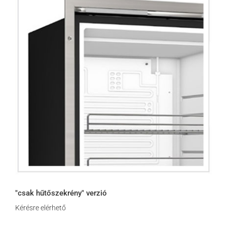
"csak hűtőszekrény" verzió
Kérésre elérhető