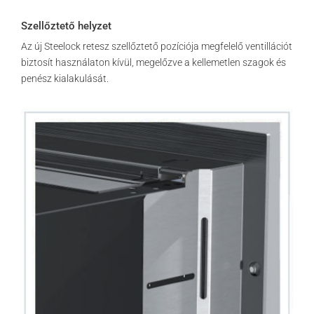
Szellőztető helyzet
Az új Steelock retesz szellőztető pozíciója megfelelő ventillációt
biztosít használaton kívül, megelőzve a kellemetlen szagok és
penész kialakulását.