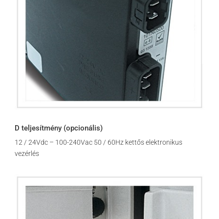
D teljesítmény (opcionális)
12 / 24Vdc – 100-240Vac 50 / 60Hz kettős elektronikus
vezérlés