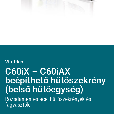
Vitrifrigo
C60iX – C60iAX
beépíthető hűtőszekrény
(belső hűtőegység)
Rozsdamentes acél hűtőszekrények és
fagyasztók