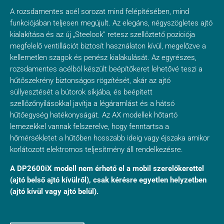
A rozsdamentes acél sorozat mind felépítésében, mind
funkciójában teljesen megújult. Az elegáns, négyszögletes ajtó
kialakítása és az új „Steelock” retesz szellőztető pozíciója
megfelelő ventillációt biztosít használaton kívül, megelőzve a
kellemetlen szagok és penész kialakulását. Az egyrészes,
rozsdamentes acélból készült beépítőkeret lehetővé teszi a
hűtőszekrény biztonságos rögzítését, akár az ajtó
süllyesztését a bútorok síkjába, és beépített
szellőzőnyílásokkal javítja a légáramlást és a hátsó
hűtőegység hatékonyságát. Az AX modellek hőtartó
lemezekkel vannak felszerelve, hogy fenntartsa a
hőmérsékletet a hűtőben hosszabb ideig vagy éjszaka amikor
korlátozott elektromos teljesítmény áll rendelkezésre.
A DP2600iX modell nem érhető el a mobil szerelőkerettel
(ajtó belső ajtó kívülről), csak kérésre egyetlen helyzetben
(ajtó kívül vagy ajtó belül).