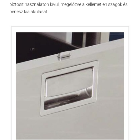
biztosít használaton kívül, megelőzve a kellemetlen szagok és
penész kialakulását.