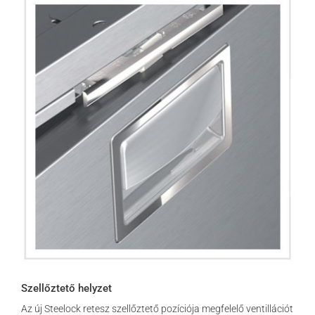
Szellőztető helyzet
Az új Steelock retesz szellőztető pozíciója megfelelő ventillációt