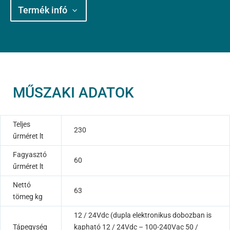
Termék infó
MŰSZAKI ADATOK
Teljes
230
űrméret lt
Fagyasztó
60
űrméret lt
Nettó
63
tömeg kg
12 / 24Vdc (dupla elektronikus dobozban is
Tápegység
kapható 12 / 24Vdc – 100-240Vac 50 /