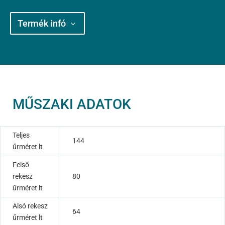
Termék infó
MŰSZAKI ADATOK
Teljes
144
űrméret lt
Felső
rekesz
80
űrméret lt
Alsó rekesz
64
űrméret lt