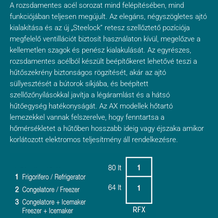
A rozsdamentes acél sorozat mind felépítésében, mind
funkciójában teljesen megújult. Az elegáns, négyszögletes ajtó
kialakítása és az új „Steelock” retesz szellőztető pozíciója
megfelelő ventillációt biztosít használaton kívül, megelőzve a
kellemetlen szagok és penész kialakulását. Az egyrészes,
rozsdamentes acélból készült beépítőkeret lehetővé teszi a
hűtőszekrény biztonságos rögzítését, akár az ajtó
süllyesztését a bútorok síkjába, és beépített
szellőzőnyílásokkal javítja a légáramlást és a hátsó
hűtőegység hatékonyságát. Az AX modellek hőtartó
lemezekkel vannak felszerelve, hogy fenntartsa a
hőmérsékletet a hűtőben hosszabb ideig vagy éjszaka amikor
korlátozott elektromos teljesítmény áll rendelkezésre.