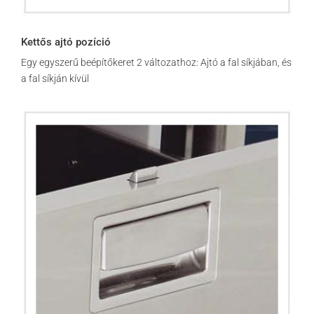
Kettős ajtó pozíció
Egy egyszerű beépítőkeret 2 változathoz: Ajtó a fal síkjában, és
a fal síkján kívül