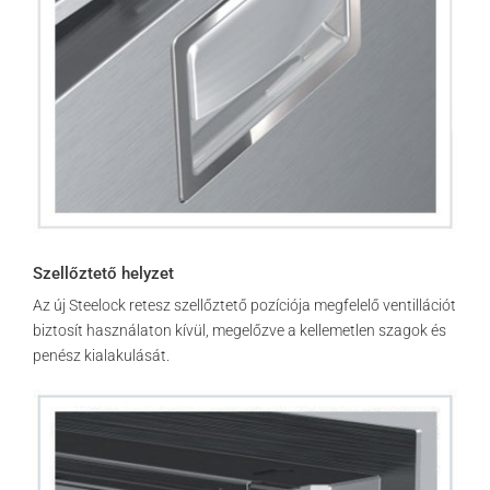
Szellőztető helyzet
Az új Steelock retesz szellőztető pozíciója megfelelő ventillációt
biztosít használaton kívül, megelőzve a kellemetlen szagok és
penész kialakulását.