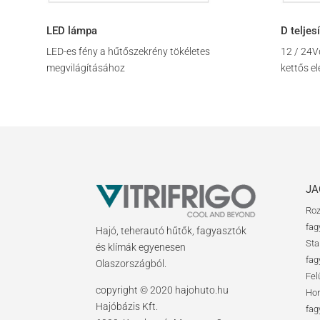
LED lámpa
D teljes
LED-es fény a hűtőszekrény tökéletes
12 / 24V
megvilágításához
kettős el
JA
Roz
fag
Hajó, teherautó hűtők, fagyasztók
Sta
és klímák egyenesen
fag
Olaszországból.
Fel
copyright © 2020 hajohuto.hu
Hor
Hajóbázis Kft.
fag