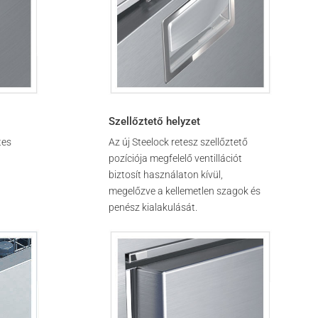
Szellőztető helyzet
tes
Az új Steelock retesz szellőztető
pozíciója megfelelő ventillációt
biztosít használaton kívül,
megelőzve a kellemetlen szagok és
penész kialakulását.