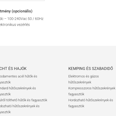
ítmény (opcionális)
dc – 100-240Vac 50 / 60Hz
ektronikus vezérlés
CHT ÉS HAJÓK
KEMPING ÉS SZABADIDŐ
sdamentes acél hűtők és
Elektromos és gázos
yasztók
hűtőszekrények
ndard hűtőszekrények és
Kompresszoros hűtőszekrények
yasztók
fagyasztók
ülről tölthető hűtők és fagyasztók
Hordozható hűtőszekrények és
dozható hűtőszekrények és
fagyasztók
yasztók