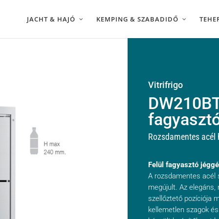
JACHT & HAJÓ
KEMPING & SZABADIDŐ
TEHE
Vitrifrigo
DW210BTX
fagyaszt
Rozsdamentes acél 
Felül fagyasztó jéggé
A rozsdamentes acél s
megújult. Az elegáns, 
szellőztető pozíciója m
kellemetlen szagok és