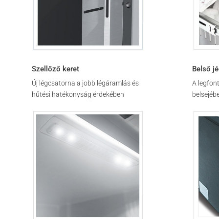
Szellőző keret
Belső j
Új légcsatorna a jobb légáramlás és
A legfon
hűtési hatékonyság érdekében
belsejéb