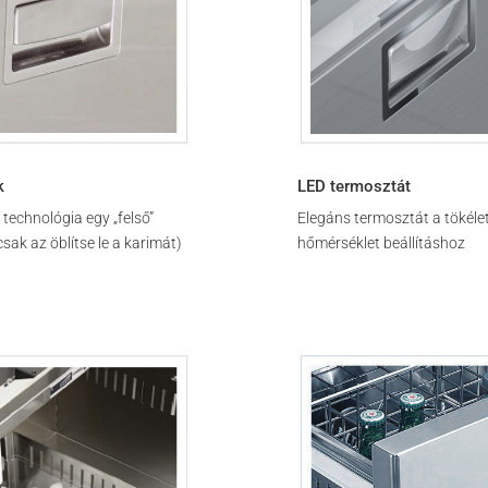
k
LED termosztát
 technológia egy „felső”
Elegáns termosztát a tökéle
sak az öblítse le a karimát)
hőmérséklet beállításhoz