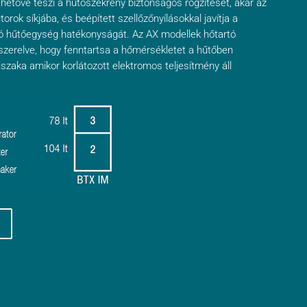
ehetővé teszi a hűtőszekrény biztonságos rögzítését, akár az
torok síkjába, és beépített szellőzőnyílásokkal javítja a
só hűtőegység hatékonyságát. Az AX modellek hőtartó
szerelve, hogy fenntartsa a hőmérsékletet a hűtőben
szaka amikor korlátozott elektromos teljesítmény áll