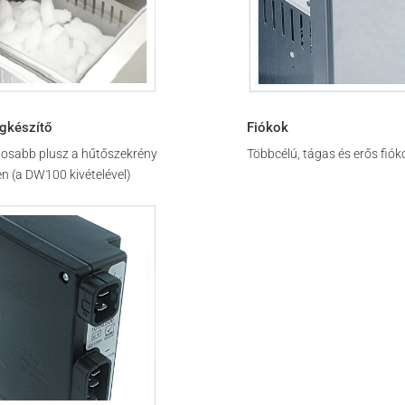
égkészítő
Fiókok
tosabb plusz a hűtőszekrény
Többcélú, tágas és erős fiók
en (a DW100 kivételével)