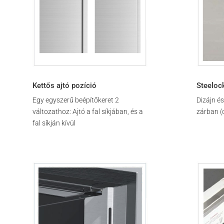
Kettős ajtó pozíció
Steeloc
Egy egyszerű beépítőkeret 2
Dizájn és
változathoz: Ajtó a fal síkjában, és a
zárban (c
fal síkján kívül