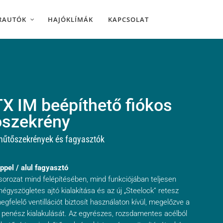
RAUTÓK
HAJÓKLÍMÁK
KAPCSOLAT
 IM beépíthető fiókos
ószekrény
hűtőszekrények és fagyasztók
ppel / alul fagyasztó
orozat mind felépítésében, mind funkciójában teljesen
négyszögletes ajtó kialakítása és az új „Steelock” retesz
egfelelő ventillációt biztosít használaton kívül, megelőzve a
 penész kialakulását. Az egyrészes, rozsdamentes acélból