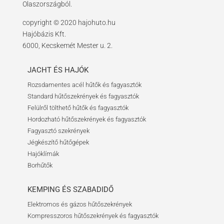
Olaszországból.
copyright © 2020 hajohuto.hu
Hajóbázis Kft.
6000, Kecskemét Mester u. 2.
JACHT ÉS HAJÓK
Rozsdamentes acél hűtők és fagyasztók
Standard hűtőszekrények és fagyasztók
Felülről tölthető hűtők és fagyasztók
Hordozható hűtőszekrények és fagyasztók
Fagyasztó szekrények
Jégkészítő hűtőgépek
Hajóklímák
Borhűtők
KEMPING ÉS SZABADIDŐ
Elektromos és gázos hűtőszekrények
Kompresszoros hűtőszekrények és fagyasztók