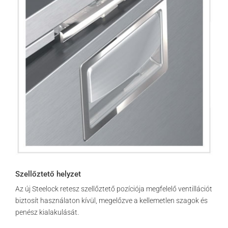
Szellőztető helyzet
Az új Steelock retesz szellőztető pozíciója megfelelő ventillációt
biztosít használaton kívül, megelőzve a kellemetlen szagok és
penész kialakulását.