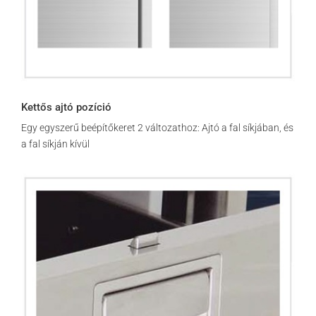
Kettős ajtó pozíció
Egy egyszerű beépítőkeret 2 változathoz: Ajtó a fal síkjában, és
a fal síkján kívül