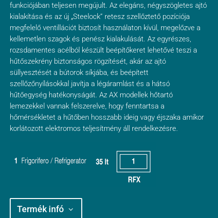
funkciójában teljesen megújult. Az elegáns, négyszögletes ajtó
kialakítása és az új „Steelock” retesz szellőztető pozíciója
megfelelő ventillációt biztosít használaton kívül, megelőzve a
kellemetlen szagok és penész kialakulását. Az egyrészes,
rozsdamentes acélból készült beépítőkeret lehetővé teszi a
hűtőszekrény biztonságos rögzítését, akár az ajtó
süllyesztését a bútorok síkjába, és beépített
szellőzőnyílásokkal javítja a légáramlást és a hátsó
hűtőegység hatékonyságát. Az AX modellek hőtartó
lemezekkel vannak felszerelve, hogy fenntartsa a
hőmérsékletet a hűtőben hosszabb ideig vagy éjszaka amikor
korlátozott elektromos teljesítmény áll rendelkezésre.
Termék infó