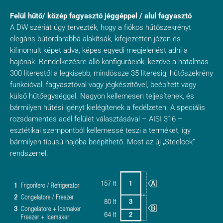
Felül hűtő/ közép fagyasztó jéggéppel / alul fagyasztó
A DW szériát úgy tervezték, hogy a fiókos hűtőszekrényt
elegáns bútordarabbá alakítsák, kifejezetten józan és
kifinomult képet adva, képes egyedi megjelenést adni a
hajónak. Rendelkezésre álló konfigurációk, kezdve a hatalmas
300 literestől a legkisebb, mindössze 35 literesig, hűtőszekrény
funkcióval, fagyasztóval vagy jégkészítővel, beépített vagy
külső hűtőegységgel. Nagyon kellemesen teljesítenek, és
bármilyen hűtési igényt kielégítenek a fedélzeten. A speciális
rozsdamentes acél felület választásával – AISI 316 –
esztétikai szempontból kellemessé teszi a terméket, így
bármilyen típusú hajóba beépíthető. Most az új „Steelock”
rendszerrel.