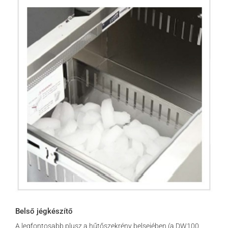
Belső jégkészítő
A legfontosabb plusz a hűtőszekrény belsejében (a DW100