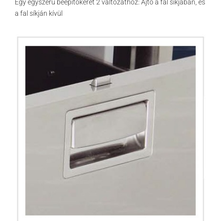
Egy egyszerű beépítőkeret 2 változathoz: Ajtó a fal síkjában, és
a fal síkján kívül