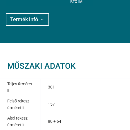
Termék infó
MŰSZAKI ADATOK
Teljes űrméret
301
lt
Felső rekesz
157
űrméret lt
Alsó rekesz
80 + 64
űrméret lt