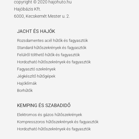
copyright © 2020 hajohuto.hu
Hajóbázis Kft.
6000, Kecskemét Mester u. 2.
JACHT ÉS HAJÓK
Rozsdamentes acél hűtők és fagyasztók
Standard hűtőszekrények és fagyasztók
Felülről tölthető hűtők és fagyasztók
Hordozható hűtőszekrények és fagyasztók
Fagyasztó szekrények
Jégkészítő hűtőgépek
Hajóklímák
Borhűtők
KEMPING ÉS SZABADIDŐ
Elektromos és gázos hűtőszekrények
Kompresszoros hűtőszekrények és fagyasztók
Hordozható hűtőszekrények és fagyasztók