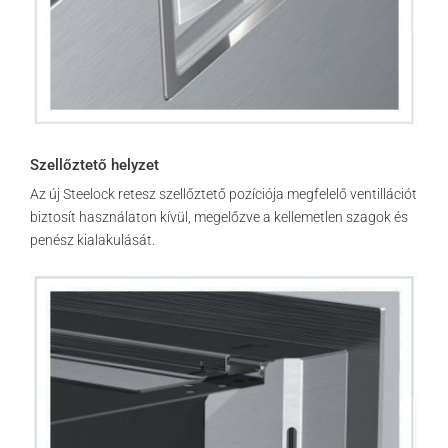
Szellőztető helyzet
Az új Steelock retesz szellőztető pozíciója megfelelő ventillációt
biztosít használaton kívül, megelőzve a kellemetlen szagok és
penész kialakulását.