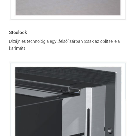
Steelock
Dizájn és technológia egy „felső” zárban (csak az öblítse le a
karimát)