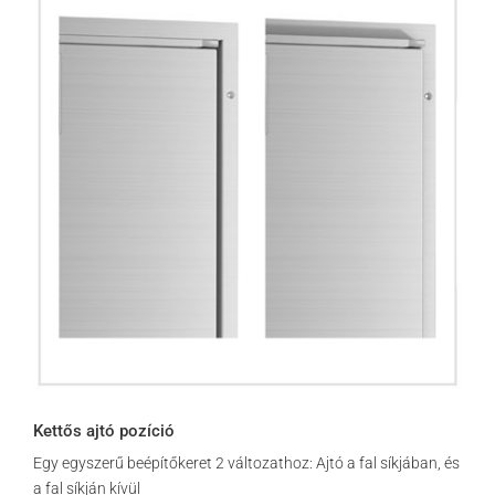
Kettős ajtó pozíció
Egy egyszerű beépítőkeret 2 változathoz: Ajtó a fal síkjában, és
a fal síkján kívül