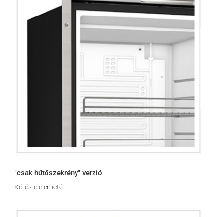
"csak hűtőszekrény" verzió
Kérésre elérhető