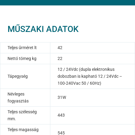
MŰSZAKI ADATOK
Teljes űrméret lt
42
Nettó tömeg kg
22
12 / 24Vdc (dupla elektronikus
Tápegység
dobozban is kapható 12 / 24Vdc –
100-240Vac 50 / 60Hz)
Névleges
31W
fogyasztás
Teljes szélesség
443
mm.
Teljes magasság
545