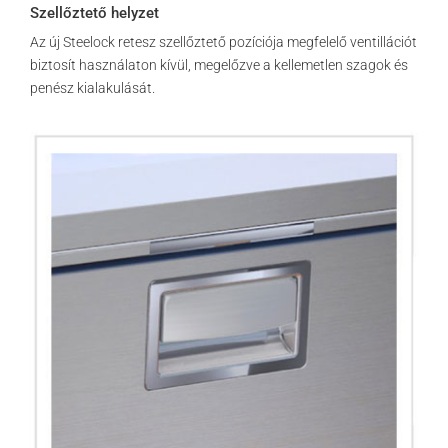
Szellőztető helyzet
Az új Steelock retesz szellőztető pozíciója megfelelő ventillációt
biztosít használaton kívül, megelőzve a kellemetlen szagok és
penész kialakulását.