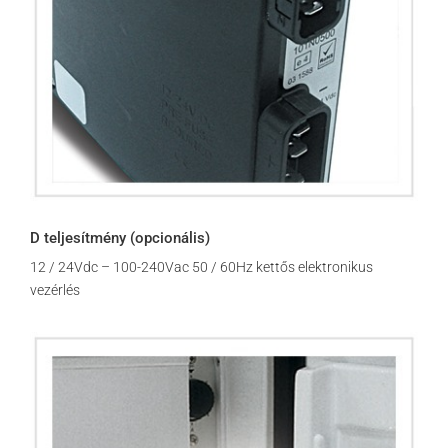
D teljesítmény (opcionális)
12 / 24Vdc – 100-240Vac 50 / 60Hz kettős elektronikus
vezérlés