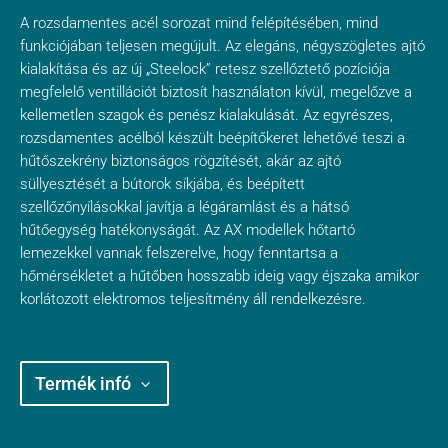
A rozsdamentes acél sorozat mind felépítésében, mind
funkciójában teljesen megújult. Az elegáns, négyszögletes ajtó
kialakítása és az új „Steelock” retesz szellőztető pozíciója
megfelelő ventillációt biztosít használaton kívül, megelőzve a
kellemetlen szagok és penész kialakulását. Az egyrészes,
rozsdamentes acélból készült beépítőkeret lehetővé teszi a
hűtőszekrény biztonságos rögzítését, akár az ajtó
süllyesztését a bútorok síkjába, és beépített
szellőzőnyílásokkal javítja a légáramlást és a hátsó
hűtőegység hatékonyságát. Az AX modellek hőtartó
lemezekkel vannak felszerelve, hogy fenntartsa a
hőmérsékletet a hűtőben hosszabb ideig vagy éjszaka amikor
korlátozott elektromos teljesítmény áll rendelkezésre.
Termék infó