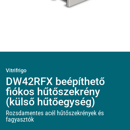
Vitrifrigo
DW42RFX beépíthető
fiókos hűtőszekrény
(külső hűtőegység)
Rozsdamentes acél hűtőszekrények és
fagyasztók