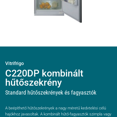
Vitrifrigo
C220DP kombinált
hűtőszekrény
Standard hűtőszekrények és fagyasztók
A beépíthető hűtőszekrények a nagy méretű kedvtelési célú
hajókhoz javasoltak. A kombinált hűtő-fagyasztók szimpla vagy