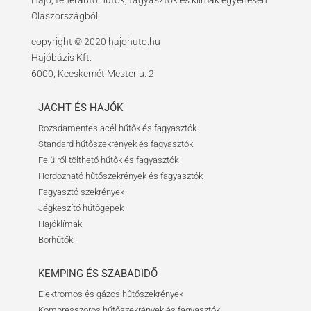
Olaszországból.
copyright © 2020 hajohuto.hu
Hajóbázis Kft.
6000, Kecskemét Mester u. 2.
JACHT ÉS HAJÓK
Rozsdamentes acél hűtők és fagyasztók
Standard hűtőszekrények és fagyasztók
Felülről tölthető hűtők és fagyasztók
Hordozható hűtőszekrények és fagyasztók
Fagyasztó szekrények
Jégkészítő hűtőgépek
Hajóklímák
Borhűtők
KEMPING ÉS SZABADIDŐ
Elektromos és gázos hűtőszekrények
Kompresszoros hűtőszekrények és fagyasztók