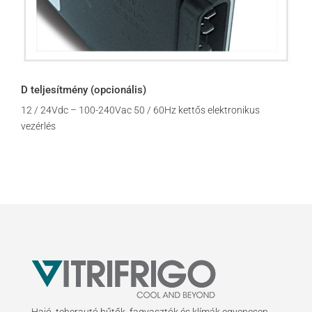
D teljesítmény (opcionális)
12 / 24Vdc – 100-240Vac 50 / 60Hz kettős elektronikus
vezérlés
Hajó, teherautó hűtők, fagyasztók és klímák egyenesen