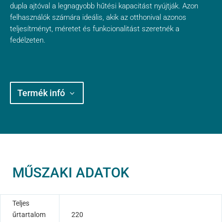
dupla ajtóval a legnagyobb hűtési kapacitást nyújtják. Azon
felhasználók számára ideális, akik az otthonival azonos
teljesítményt, méretet és funkcionalitást szeretnék a
fedélzeten.
Termék infó
MŰSZAKI ADATOK
Teljes
űrtartalom
220