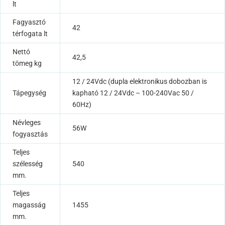
lt
Fagyasztó
42
térfogata lt
Nettó
42,5
tömeg kg
12 / 24Vdc (dupla elektronikus dobozban is
Tápegység
kapható 12 / 24Vdc – 100-240Vac 50 /
60Hz)
Névleges
56W
fogyasztás
Teljes
szélesség
540
mm.
Teljes
magasság
1455
mm.